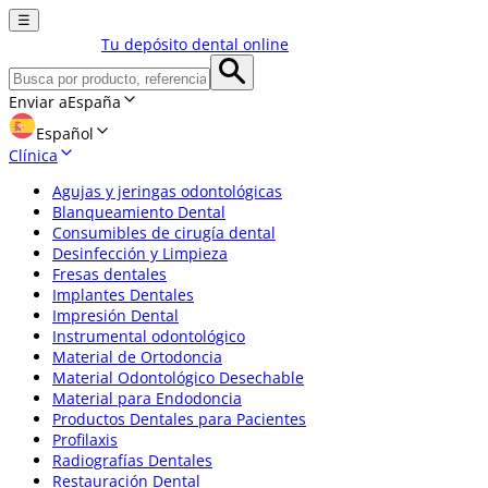
☰
Tu depósito dental online
Enviar a
España
Español
Clínica
Agujas y jeringas odontológicas
Blanqueamiento Dental
Consumibles de cirugía dental
Desinfección y Limpieza
Fresas dentales
Implantes Dentales
Impresión Dental
Instrumental odontológico
Material de Ortodoncia
Material Odontológico Desechable
Material para Endodoncia
Productos Dentales para Pacientes
Profilaxis
Radiografías Dentales
Restauración Dental