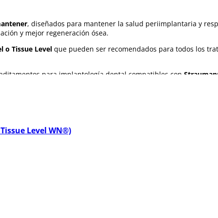
mantener
, diseñados para mantener la salud periimplantaria y resp
ación y mejor regeneración ósea.
l o Tissue Level
que pueden ser recomendados para todos los trat
e aditamentos para implantología dental compatibles con
Strauman
 Tissue Level WN®)