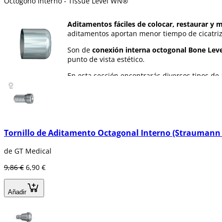
Octógono Interno - Tissue Level WN®
Aditamentos fáciles de colocar, restaurar y 
aditamentos aportan menor tiempo de cicatriz
Son de
conexión interna octogonal Bone Leve
punto de vista estético.
En esta sección encontrarás diversos tipos d
Tornillo de Aditamento Octagonal Interno (Straumann
de GT Medical
9,86 €
6,90 €
Añadir