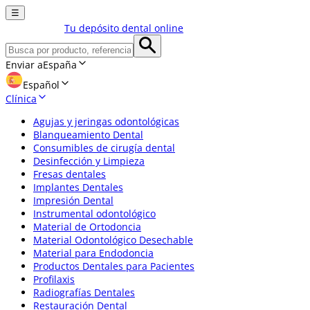
☰
Tu depósito dental online
Enviar a
España
Español
Clínica
Agujas y jeringas odontológicas
Blanqueamiento Dental
Consumibles de cirugía dental
Desinfección y Limpieza
Fresas dentales
Implantes Dentales
Impresión Dental
Instrumental odontológico
Material de Ortodoncia
Material Odontológico Desechable
Material para Endodoncia
Productos Dentales para Pacientes
Profilaxis
Radiografías Dentales
Restauración Dental