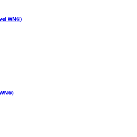
evel WN®)
l WN®)