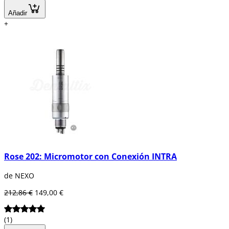
Añadir
+
Rose 202: Micromotor con Conexión INTRA
de NEXO
212,86 €
149,00 €
(1)