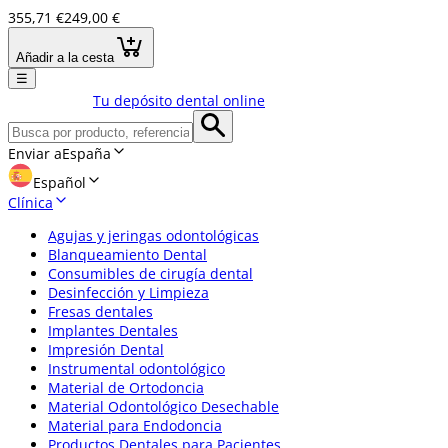
355,71 €
249,00 €
Añadir a la cesta
☰
Tu depósito dental online
Enviar a
España
Español
Clínica
Agujas y jeringas odontológicas
Blanqueamiento Dental
Consumibles de cirugía dental
Desinfección y Limpieza
Fresas dentales
Implantes Dentales
Impresión Dental
Instrumental odontológico
Material de Ortodoncia
Material Odontológico Desechable
Material para Endodoncia
Productos Dentales para Pacientes