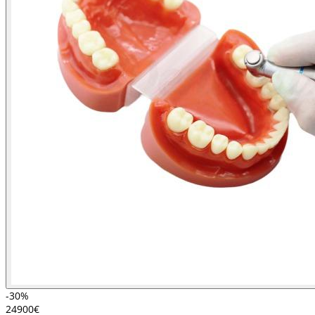
-30%
249
00
€