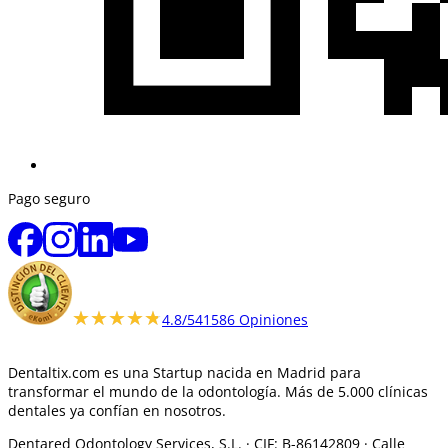
Pago seguro
★★★★★
★★★★★
4.8/5
41586 Opiniones
Dentaltix.com es una Startup nacida en Madrid para
transformar el mundo de la odontología. Más de 5.000 clínicas
dentales ya confían en nosotros.
Dentared Odontology Services, S.L. ·
CIF: B-86142809 · Calle