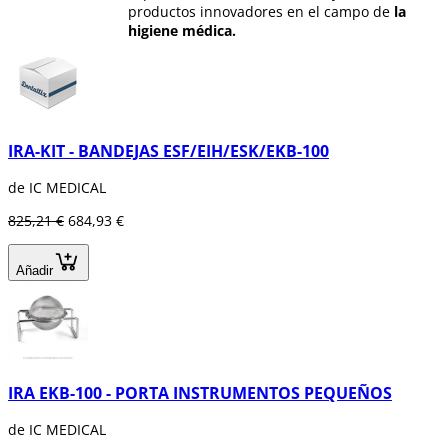
productos innovadores en el campo de
la
higiene médica.
Durante más de 25 años desarrollan tanto
productos sanitarios y accesorios para uso en
consultas médicas y clínicas dentales, así
como para laboratorios e institutos de
investigación. Caracterizados por crear
IRA-KIT - BANDEJAS ESF/EIH/ESK/EKB-100
productos con facilidad de manejo y un
diseño claro han hecho que ganen
de IC MEDICAL
repetidamente
premios a la innovación y
diseño.
825,21 €
684,93 €
En
Dentaltix,
encontrarás bandejas,
abrillantadores, pastillas desinfectantes, etc.
Añadir
IRA EKB-100 - PORTA INSTRUMENTOS PEQUEÑOS
de IC MEDICAL