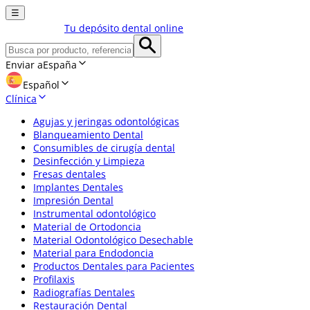
☰
Tu depósito dental online
Enviar a
España
Español
Clínica
Agujas y jeringas odontológicas
Blanqueamiento Dental
Consumibles de cirugía dental
Desinfección y Limpieza
Fresas dentales
Implantes Dentales
Impresión Dental
Instrumental odontológico
Material de Ortodoncia
Material Odontológico Desechable
Material para Endodoncia
Productos Dentales para Pacientes
Profilaxis
Radiografías Dentales
Restauración Dental