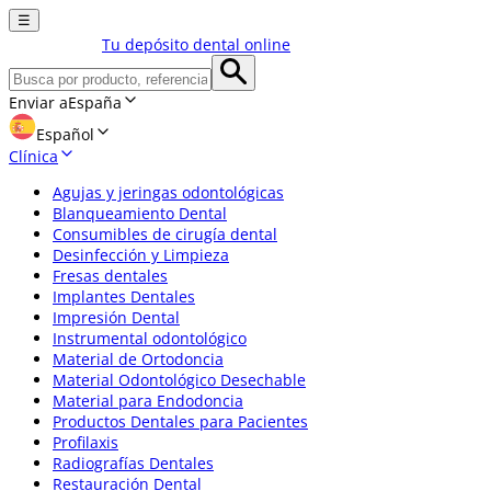
☰
Tu depósito dental online
Enviar a
España
Español
Clínica
Agujas y jeringas odontológicas
Blanqueamiento Dental
Consumibles de cirugía dental
Desinfección y Limpieza
Fresas dentales
Implantes Dentales
Impresión Dental
Instrumental odontológico
Material de Ortodoncia
Material Odontológico Desechable
Material para Endodoncia
Productos Dentales para Pacientes
Profilaxis
Radiografías Dentales
Restauración Dental