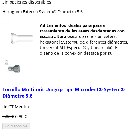
Sin opciones disponibles
Hexágono Externo System® Diámetro 5.6
Aditamentos ideales para para el
tratamiento de las áreas desdentadas con
escasa altura ósea
, de conexión externa
hexagonal System® de diferentes diámetros,
Universal MT Especial® y Universal®. El
diseño de la conexión destaca por su
universalidad y aportan una gran
versatilidad protésica.
En esta sección encontrarás diversos tipos
de aditamentos para implantología dental
tales como:
Tornillo Multiunit Unigrip Tipo Microdent® System®
Diámetro 5.6
Análogo Octogonal Interno.
de GT Medical
Pilar base mecanizada:
Circular y
Octogonal.
9,86 €
6,90 €
Tornillo de Aditamento.
Calcinable.
No disponible