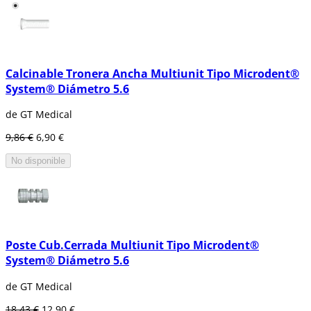
Llave de implante.
Tapón de cicatrización.
Transepitelial.
Calcinable Tronera Ancha Multiunit Tipo Microdent®
System® Diámetro 5.6
de GT Medical
9,86 €
6,90 €
No disponible
Poste Cub.Cerrada Multiunit Tipo Microdent®
System® Diámetro 5.6
de GT Medical
18,43 €
12,90 €