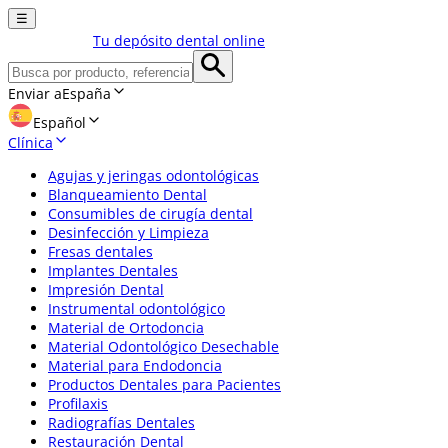
☰
Tu depósito dental online
Enviar a
España
Español
Clínica
Agujas y jeringas odontológicas
Blanqueamiento Dental
Consumibles de cirugía dental
Desinfección y Limpieza
Fresas dentales
Implantes Dentales
Impresión Dental
Instrumental odontológico
Material de Ortodoncia
Material Odontológico Desechable
Material para Endodoncia
Productos Dentales para Pacientes
Profilaxis
Radiografías Dentales
Restauración Dental