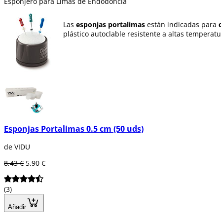
Esponjero para Limas de Endodoncia
Las
esponjas portalimas
están indicadas para
plástico autoclable resistente a altas temperat
Esponjas Portalimas 0.5 cm (50 uds)
de VIDU
8,43 €
5,90 €
(3)
Añadir