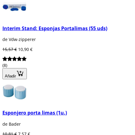
Interim Stand: Esponjas Portalimas (55 uds)
de Vdw-zipperer
15,57 €
10,90 €
(8)
Añadir
Esponjero porta limas (1u.)
de Bader
10,81 €
7,57 €