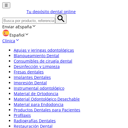
☰
Tu depósito dental online
Enviar a
España
Español
Clínica
Agujas y jeringas odontológicas
Blanqueamiento Dental
Consumibles de cirugía dental
Desinfección y Limpieza
Fresas dentales
Implantes Dentales
Impresión Dental
Instrumental odontológico
Material de Ortodoncia
Material Odontológico Desechable
Material para Endodoncia
Productos Dentales para Pacientes
Profilaxis
Radiografías Dentales
Restauración Dental