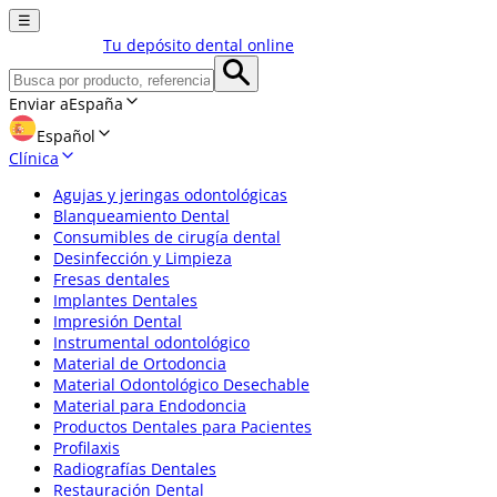
☰
Tu depósito dental online
Enviar a
España
Español
Clínica
Agujas y jeringas odontológicas
Blanqueamiento Dental
Consumibles de cirugía dental
Desinfección y Limpieza
Fresas dentales
Implantes Dentales
Impresión Dental
Instrumental odontológico
Material de Ortodoncia
Material Odontológico Desechable
Material para Endodoncia
Productos Dentales para Pacientes
Profilaxis
Radiografías Dentales
Restauración Dental