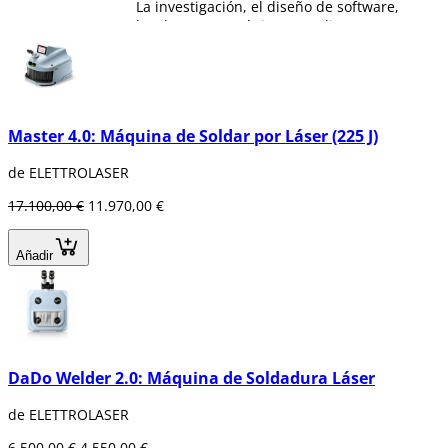
La investigación, el diseño de software,
hardware y mecánica se realizan en
cumplimiento de los estándares más
rigurosos para ofrecer productos
cualitativamente elevados y fiables. Además,
está capacitada para
suministrar productos
personalizados y OEM
que desarrolla según
Master 4.0: Máquina de Soldar por Láser (225 J)
las especificaciones de los clientes cuando
así se requiera.
de ELETTROLASER
17.100,00 €
11.970,00 €
Añadir
DaDo Welder 2.0: Máquina de Soldadura Láser
de ELETTROLASER
6.500,00 €
4.550,00 €