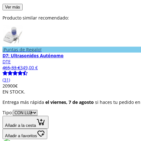
Ver más
Producto similar recomendado:
¡Puntas de Regalo!
D7: Ultrasonidos Autónomo
DTE
465,33 €
349,00 €
(31)
209
00
€
EN STOCK.
Entrega más rápida
el viernes, 7 de agosto
si haces tu pedido en
Tipo:
Añadir a la cesta
Añadir a favoritos