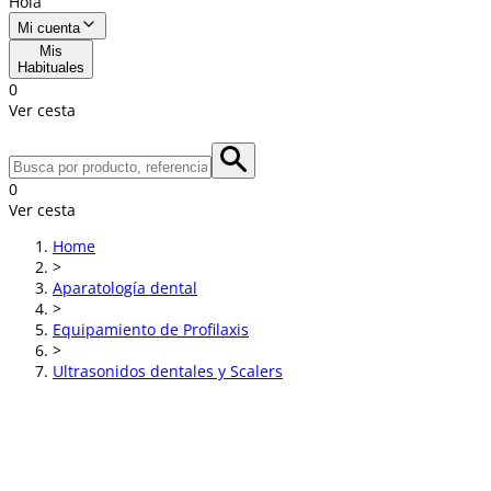
Hola
Mi cuenta
Mis
Habituales
0
Ver cesta
0
Ver cesta
Home
>
Aparatología dental
>
Equipamiento de Profilaxis
>
Ultrasonidos dentales y Scalers