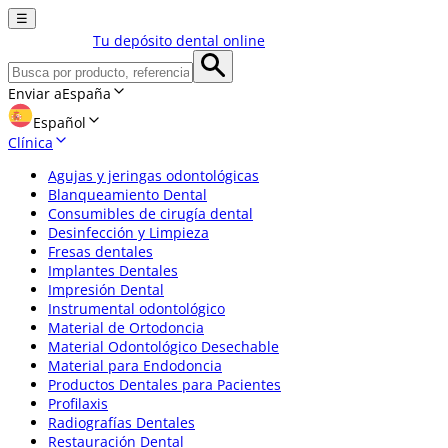
☰
Tu depósito dental online
Enviar a
España
Español
Clínica
Agujas y jeringas odontológicas
Blanqueamiento Dental
Consumibles de cirugía dental
Desinfección y Limpieza
Fresas dentales
Implantes Dentales
Impresión Dental
Instrumental odontológico
Material de Ortodoncia
Material Odontológico Desechable
Material para Endodoncia
Productos Dentales para Pacientes
Profilaxis
Radiografías Dentales
Restauración Dental