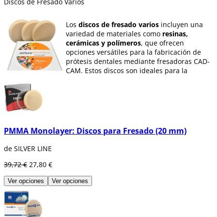
Discos de Fresado Varios
Los
discos de fresado varios
incluyen una
variedad de materiales como
resinas,
cerámicas y polímeros
, que ofrecen
opciones versátiles para la fabricación de
prótesis dentales mediante fresadoras CAD-
CAM. Estos discos son ideales para la
creación de restauraciones temporales,
estructuras de prótesis removibles o incluso
restauraciones definitivas, dependiendo del
material seleccionado.
Cada material ofrece características únicas
PMMA Monolayer: Discos para Fresado (20 mm)
que lo hacen adecuado para diferentes
aplicaciones clínicas, y la
tecnología CAD-
de SILVER LINE
CAM
garantiza un resultado preciso y de alta
calidad. Encuentra en esta sección el disco
39,72 €
27,80 €
de fresado que mejor se ajuste a tus
necesidades, ya sea para restauraciones
Ver opciones
Ver opciones
temporales o definitivas.