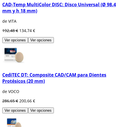
CAD-Temp MultiColor DISC: Disco Universal (Ø 98.4
mm y h 18 mm)
de VITA
192,48 €
134,74 €
Ver opciones
Ver opciones
CediTEC DT: Composite CAD/CAM para Dientes
Protésicos (20 mm)
de VOCO
286,65 €
200,66 €
Ver opciones
Ver opciones