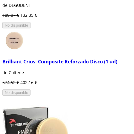
de DEGUDENT
189,07 €
132,35 €
No disponible
Brilliant Crios: Composite Reforzado Disco (1 ud)
de Coltene
574,52 €
402,16 €
No disponible