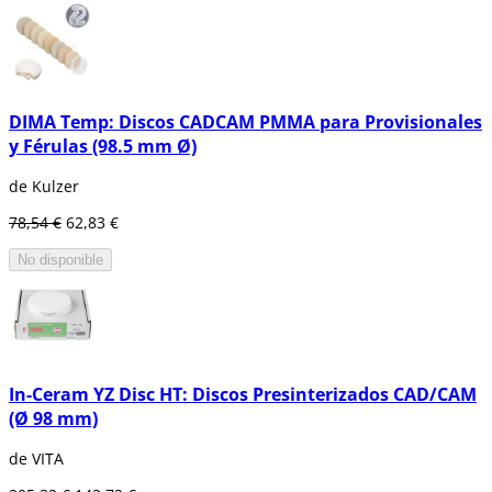
DIMA Temp: Discos CADCAM PMMA para Provisionales
y Férulas (98.5 mm Ø)
de Kulzer
78,54 €
62,83 €
No disponible
In-Ceram YZ Disc HT: Discos Presinterizados CAD/CAM
(Ø 98 mm)
de VITA