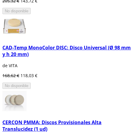
205,32 €
143,72 €
No disponible
CAD-Temp MonoColor DISC: Disco Universal (Ø 98 mm
y h 20 mm)
de VITA
168,62 €
118,03 €
No disponible
CERCON PMMA: Discos Provisionales Alta
Translucidez (1 ud)