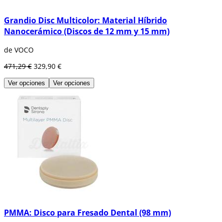
Grandio Disc Multicolor: Material Híbrido
Nanocerámico (Discos de 12 mm y 15 mm)
de VOCO
471,29 €
329,90 €
Ver opciones
Ver opciones
PMMA: Disco para Fresado Dental (98 mm)