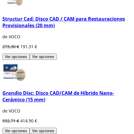
Structur Cad: Disco CAD / CAM para Restauraciones
Provisionales (20 mm)
de VOCO
273,30 €
191,31 €
Ver opciones
Ver opciones
Grandio Disc: Disco CAD/CAM de Híbrido Nano-
Cerámico (15 mm)
de VOCO
592,71 €
414,90 €
Ver opciones
Ver opciones