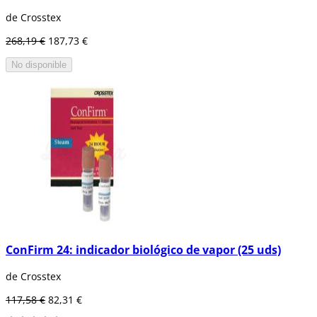
de Crosstex
268,19 €
187,73 €
No disponible
ConFirm 24: indicador biológico de vapor (25 uds)
de Crosstex
117,58 €
82,31 €