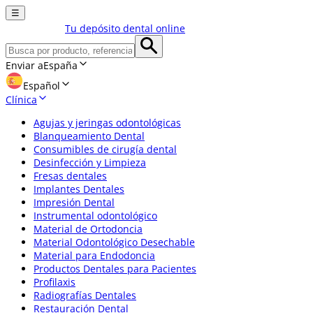
☰
Tu depósito dental online
Enviar a
España
Español
Clínica
Agujas y jeringas odontológicas
Blanqueamiento Dental
Consumibles de cirugía dental
Desinfección y Limpieza
Fresas dentales
Implantes Dentales
Impresión Dental
Instrumental odontológico
Material de Ortodoncia
Material Odontológico Desechable
Material para Endodoncia
Productos Dentales para Pacientes
Profilaxis
Radiografías Dentales
Restauración Dental