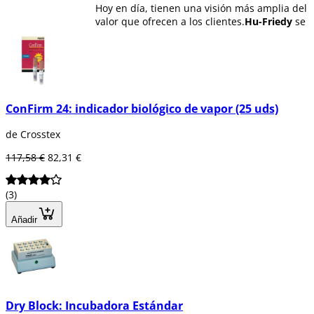
Hoy en día, tienen una visión más amplia del
valor que ofrecen a los clientes.
Hu-Friedy
se
centra en ofrecer la experiencia más elevada
calidad del producto, servicio y comunidad
en la industria dental con el fin de ayudar a
los profesionales dentales rendir al máximo.
Ofrece
más de 10.000 productos
en su
ConFirm 24: indicador biológico de vapor (25 uds)
catálogo vendidos en más de 100 países en
todo el mundo. Su amplio equipo garantiza
de Crosstex
que el desarrollo de los productos conlleve
una alta calidad que cumpla con las
117,58 €
82,31 €
expectativas tanto de los profesionales como
de los pacientes.
(3)
Además ahora cuenta con
Crosstex
una
línea de material quirúrgico desechable de
Añadir
alta calidad como lineas de irrigación,
compatibles con la mayor parte de motores
de implantes, tallas, paños estériles, y
material quirúrgico en general, así como
también material desechable: Baberos,
eyectores, mascarillas entre muchos más
Dry Block: Incubadora Estándar
que puedes encontrar en Dentaltix.