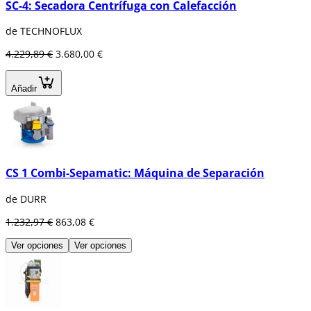
SC-4: Secadora Centrífuga con Calefacción
de TECHNOFLUX
4.229,89 €
3.680,00 €
Añadir
CS 1 Combi-Sepamatic: Máquina de Separación
de DURR
1.232,97 €
863,08 €
Ver opciones
Ver opciones