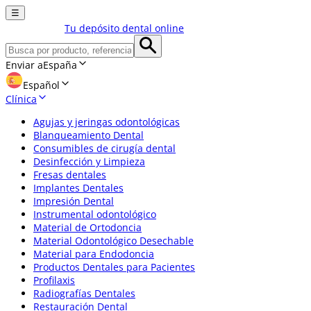
☰
Tu depósito dental online
Enviar a
España
Español
Clínica
Agujas y jeringas odontológicas
Blanqueamiento Dental
Consumibles de cirugía dental
Desinfección y Limpieza
Fresas dentales
Implantes Dentales
Impresión Dental
Instrumental odontológico
Material de Ortodoncia
Material Odontológico Desechable
Material para Endodoncia
Productos Dentales para Pacientes
Profilaxis
Radiografías Dentales
Restauración Dental