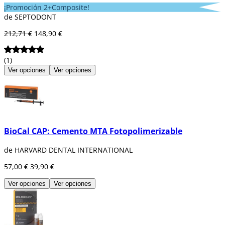
¡Promoción 2+Composite!
de SEPTODONT
212,71 €
148,90 €
(1)
Ver opciones
Ver opciones
BioCal CAP: Cemento MTA Fotopolimerizable
de HARVARD DENTAL INTERNATIONAL
57,00 €
39,90 €
Ver opciones
Ver opciones