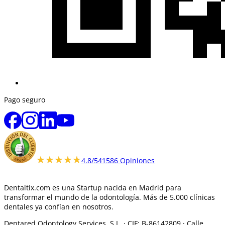
Pago seguro
★★★★★
★★★★★
4.8/5
41586 Opiniones
Dentaltix.com es una Startup nacida en Madrid para
transformar el mundo de la odontología. Más de 5.000 clínicas
dentales ya confían en nosotros.
Dentared Odontology Services, S.L. ·
CIF: B-86142809 · Calle