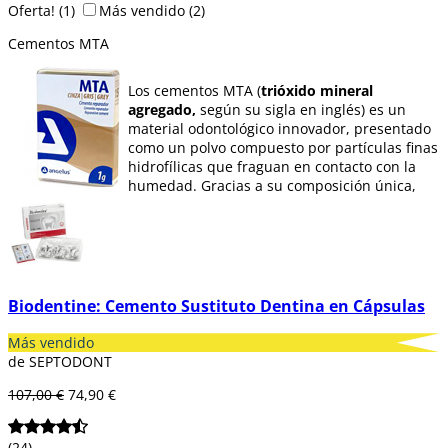
Oferta!
(1)
Más vendido
(2)
Cementos MTA
Los cementos MTA (
trióxido mineral
agregado,
según su sigla en inglés) es un
material odontológico innovador, presentado
como un polvo compuesto por partículas finas
hidrofílicas que fraguan en contacto con la
humedad. Gracias a su composición única,
este material es ampliamente utilizado en
procedimientos clínicos como
obturaciones
retrógradas, apicectomías
y como una
barrera aislante
que facilita la restauración
dental, especialmente en casos de
comunicación con el periodonto tras
Biodentine: Cemento Sustituto Dentina en Cápsulas
tratamientos estomatológicos. Su
biocompatibilidad y capacidad para promover
Más vendido
la regeneración tisular lo convierten en una
de SEPTODONT
herramienta esencial en la odontología
contemporánea. Entre sus propiedades más
107,00 €
74,90 €
destacadas se encuentra un
tiempo de
fraguado de 3 a 4 horas,
lo que permite
(24)