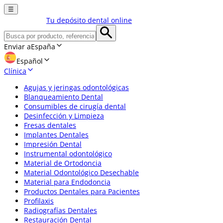
☰
Tu depósito dental online
Enviar a
España
Español
Clínica
Agujas y jeringas odontológicas
Blanqueamiento Dental
Consumibles de cirugía dental
Desinfección y Limpieza
Fresas dentales
Implantes Dentales
Impresión Dental
Instrumental odontológico
Material de Ortodoncia
Material Odontológico Desechable
Material para Endodoncia
Productos Dentales para Pacientes
Profilaxis
Radiografías Dentales
Restauración Dental