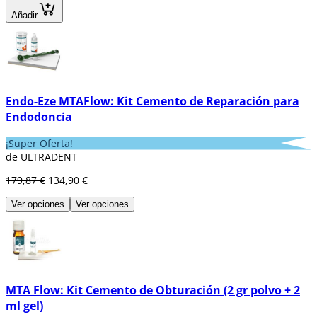
Añadir
Endo-Eze MTAFlow: Kit Cemento de Reparación para
Endodoncia
¡Super Oferta!
de ULTRADENT
179,87 €
134,90 €
Ver opciones
Ver opciones
MTA Flow: Kit Cemento de Obturación (2 gr polvo + 2
ml gel)