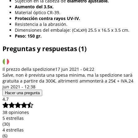
Sujeción en la cabeza de
diámetro ajustable.
Aumento del 3.5x.
Material óptico CR-39.
Protección contra rayos UV-IV.
Resistencia a la abrasión.
Dimensiones del embalaje: (CxLxH) 25.5 x 16.5 x 3.5 cm.
Peso: 150 gr.
Preguntas y respuestas (1)
Il prezzo della spedizione
17 jun 2021 - 04:22
Salve, non è prevista una spesa minima, ma la spedizione sarà
gratuita a partire da 300€, altrimenti ammonterà a 25€ + IVA.
24
jun 2021 - 12:38
Hacer una pregunta
4.7
38 opiniones
5 estrellas
(30)
4 estrellas
(6)