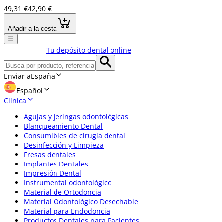
49,31 €
42,90 €
Añadir a la cesta
☰
Tu depósito dental online
Enviar a
España
Español
Clínica
Agujas y jeringas odontológicas
Blanqueamiento Dental
Consumibles de cirugía dental
Desinfección y Limpieza
Fresas dentales
Implantes Dentales
Impresión Dental
Instrumental odontológico
Material de Ortodoncia
Material Odontológico Desechable
Material para Endodoncia
Productos Dentales para Pacientes