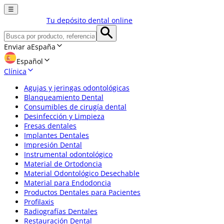
☰
Tu depósito dental online
Enviar a
España
Español
Clínica
Agujas y jeringas odontológicas
Blanqueamiento Dental
Consumibles de cirugía dental
Desinfección y Limpieza
Fresas dentales
Implantes Dentales
Impresión Dental
Instrumental odontológico
Material de Ortodoncia
Material Odontológico Desechable
Material para Endodoncia
Productos Dentales para Pacientes
Profilaxis
Radiografías Dentales
Restauración Dental