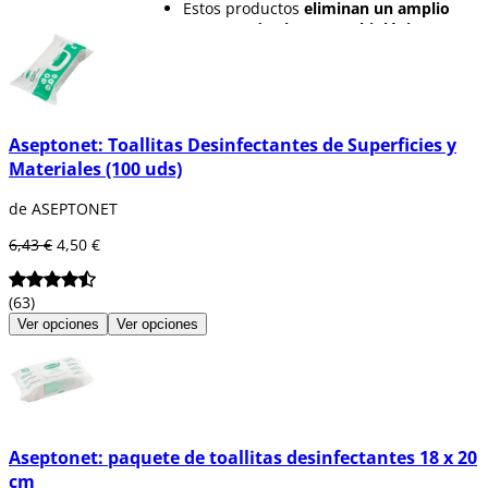
Estos productos
eliminan un amplio
espectro de elementos biológicos.
Actúan con
rapidez.
Dermatológicamente testados
para no
producir reacciones adversas.
Aseptonet: Toallitas Desinfectantes de Superficies y
Materiales (100 uds)
de ASEPTONET
6,43 €
4,50 €
(63)
Ver opciones
Ver opciones
Aseptonet: paquete de toallitas desinfectantes 18 x 20
cm