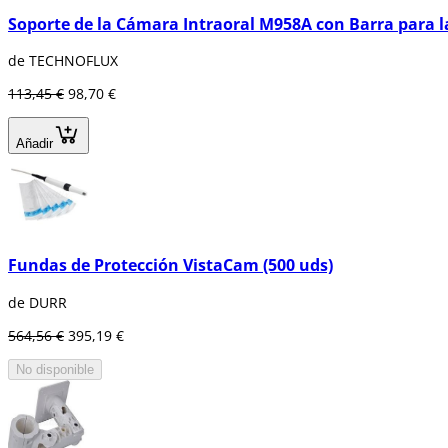
Soporte de la Cámara Intraoral M958A con Barra para 
de TECHNOFLUX
113,45 €
98,70 €
Añadir
Fundas de Protección VistaCam (500 uds)
de DURR
564,56 €
395,19 €
No disponible