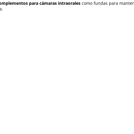
omplementos para cámaras intraorales
como fundas para mantener
a.