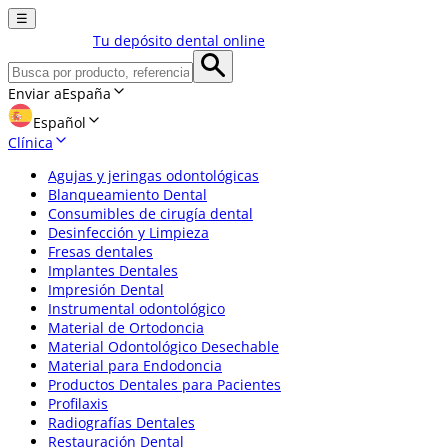
☰
Tu depósito dental online
Enviar a
España
Español
Clínica
Agujas y jeringas odontológicas
Blanqueamiento Dental
Consumibles de cirugía dental
Desinfección y Limpieza
Fresas dentales
Implantes Dentales
Impresión Dental
Instrumental odontológico
Material de Ortodoncia
Material Odontológico Desechable
Material para Endodoncia
Productos Dentales para Pacientes
Profilaxis
Radiografías Dentales
Restauración Dental