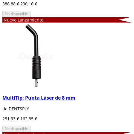
386,88 €
290,16 €
No disponible
¡Nuevo Lanzamiento!
MultiTip: Punta Láser de 8 mm
de DENTSPLY
231,93 €
162,35 €
No disponible