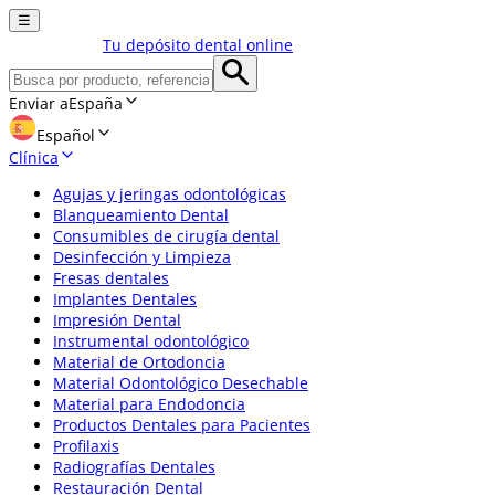
☰
Tu depósito dental online
Enviar a
España
Español
Clínica
Agujas y jeringas odontológicas
Blanqueamiento Dental
Consumibles de cirugía dental
Desinfección y Limpieza
Fresas dentales
Implantes Dentales
Impresión Dental
Instrumental odontológico
Material de Ortodoncia
Material Odontológico Desechable
Material para Endodoncia
Productos Dentales para Pacientes
Profilaxis
Radiografías Dentales
Restauración Dental