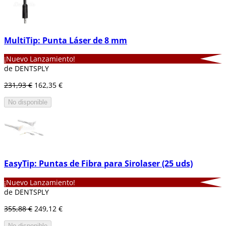
MultiTip: Punta Láser de 8 mm
¡Nuevo Lanzamiento!
de DENTSPLY
231,93 €
162,35 €
No disponible
EasyTip: Puntas de Fibra para Sirolaser (25 uds)
¡Nuevo Lanzamiento!
de DENTSPLY
355,88 €
249,12 €
No disponible