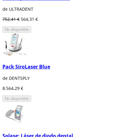
de ULTRADENT
752,41 €
564,31 €
No disponible
Pack SiroLaser Blue
de DENTSPLY
8.564,29 €
No disponible
Solase: Láser de diodo dental