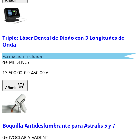
Añadir
diodo es su capacidad para realizar
procedimientos mínimamente invasivos
, lo
que puede reducir el dolor y el tiempo de
recuperación para los pacientes.
Triplo: Láser Dental de Diodo con 3 Longitudes de
Onda
Formación incluida
de MEDENCY
13.500,00 €
9.450,00 €
Añadir
Boquilla Antideslumbrante para Astralis 5 y 7
de IVOCLAR VIVADENT