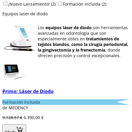
¡Nuevo Lanzamiento!
(2)
Formación incluida
(2)
Equipos laser de diodo
Los
equipos láser de diodo
son herramientas
avanzadas en odontología que son
especialmente útiles en
tratamientos de
tejidos blandos, como la cirugía periodontal,
la gingivectomía y la frenectomía
, donde
ofrecen precisión y control excepcionales.
Además, se emplean en
desinfección
bacteriana
durante procedimientos
quirúrgicos y en fototerapia para promover la
cicatrización y reducir la inflamación.
En el ámbito estético, los equipos láser dental
Primo: Láser de Diodo
de diodo son utilizados para el
blanqueamiento dental
, ofreciendo
Formación incluida
resultados rápidos y efectivos. También se
de MEDENCY
utilizan en endodoncia para
desinfectar los
conductos radiculares
durante los
9.128,57 €
6.390,00 €
tratamientos de conducto.
Una de las ventajas clave de los láseres de