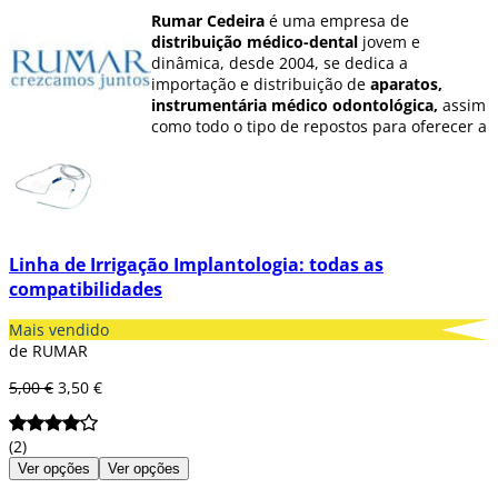
Rumar Cedeira
é uma empresa de
distribuição médico-dental
jovem e
dinâmica, desde 2004, se dedica a
importação e distribuição de
aparatos,
instrumentária médico odontológica,
assim
como todo o tipo de repostos para oferecer a
seus clientes um excelente assessoramento
e rápido serviço personalizado.
Tudo isto, faz que
Rumar Cedeira
seja uma
das principais referências espanholas em
aparatos rotatórios
e
equipamento
Linha de Irrigação Implantologia: todas as
odontológico
, convertendo-se em um ponto
compatibilidades
de encontro entre serviços técnicos e
depósitos dentais, na busca das melhores
Mais vendido
marcas do mercado espanhol e compatíveis
de RUMAR
com uma garantia e serviço comprovado.
5,00 €
3,50 €
Entre as marcas que distribue Rumar e que
pode encontrar ao melhor preço em
Dentaltix destacam:
(2)
Anthogyr
: Referente em Implantes e
Ver opções
Ver opções
toda a instrumentária rotatória