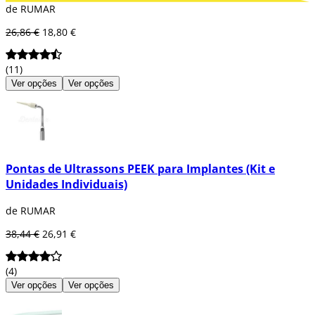
de RUMAR
Dentaltix e podemos aconselhar-te sobre
como solucionar qualquer falha na clínica
26,86 €
18,80 €
dental ou busca de repositóres para todo o
tipo de instrumentária dental.
(11)
Ver opções
Ver opções
Pontas de Ultrassons PEEK para Implantes (Kit e
Unidades Individuais)
de RUMAR
38,44 €
26,91 €
(4)
Ver opções
Ver opções