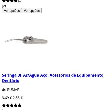
(2)
Ver opções
Ver opções
Seringa 3F Ar/Água Aço: Acessórios de Equipamento
Dentário
de RUMAR
3,69 €
2,58 €