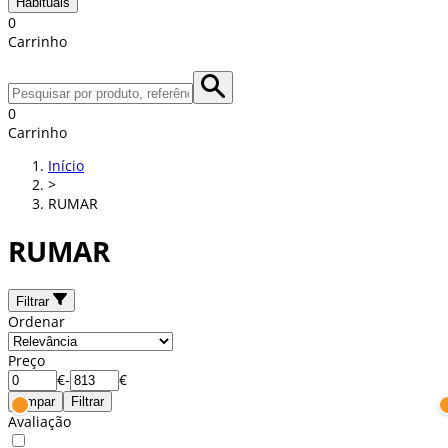
Habituais
0
Carrinho
0
Carrinho
Início
>
RUMAR
RUMAR
Filtrar
Ordenar
Preço
€
-
€
Limpar
Filtrar
Avaliação