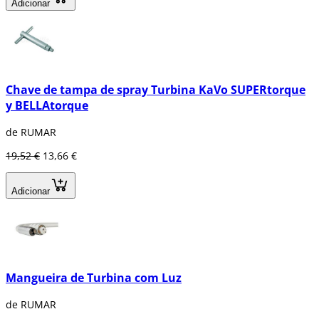
Adicionar
Chave de tampa de spray Turbina KaVo SUPERtorque
y BELLAtorque
de RUMAR
19,52 €
13,66 €
Adicionar
Mangueira de Turbina com Luz
de RUMAR