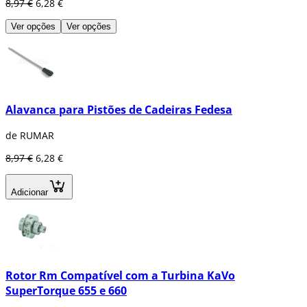
8,97 €
6,28 €
Ver opções
Ver opções
Alavanca para Pistões de Cadeiras Fedesa
de RUMAR
8,97 €
6,28 €
Adicionar
Rotor Rm Compatível com a Turbina KaVo
SuperTorque 655 e 660