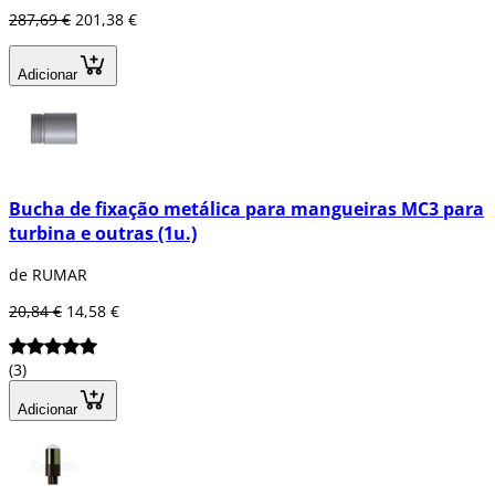
287,69 €
201,38 €
Adicionar
Bucha de fixação metálica para mangueiras MC3 para
turbina e outras (1u.)
de RUMAR
20,84 €
14,58 €
(3)
Adicionar