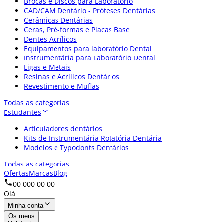
Brocas e Discos para Laboratório
CAD/CAM Dentário - Próteses Dentárias
Cerâmicas Dentárias
Ceras, Pré-formas e Placas Base
Dentes Acrílicos
Equipamentos para laboratório Dental
Instrumentária para Laboratório Dental
Ligas e Metais
Resinas e Acrílicos Dentários
Revestimento e Muflas
Todas as categorias
Estudantes
Articuladores dentários
Kits de Instrumentária Rotatória Dentária
Modelos e Typodonts Dentários
Todas as categorias
Ofertas
Marcas
Blog
00 000 00 00
Olá
Minha conta
Os meus