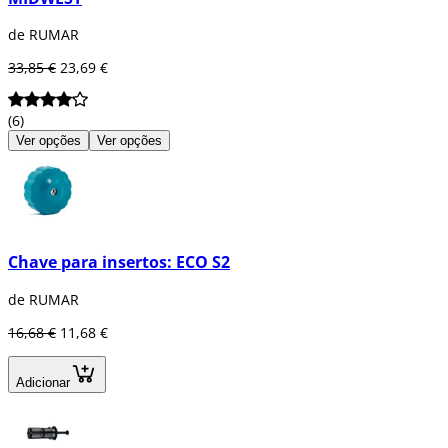
de RUMAR
33,85 €
23,69 €
(6)
Ver opções
Ver opções
Chave para insertos: ECO S2
de RUMAR
16,68 €
11,68 €
Adicionar