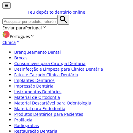
☰
Teu depósito dentário online
Enviar para
Portugal
Português
Clínica
Branqueamento Dental
Brocas
Consumíveis para Cirurgia Dentária
Desinfecção e Limpeza para Clínica Dentária
Fatos e Calçado Clínica Dentária
Implantes Dentários
Impressão Dentária
Instrumentos Dentários
Material de Ortodontia
Material Descartável para Odontologia
Material para Endodontia
Produtos Dentários para Pacientes
Profilaxia
Radiografias
Restauração Dentária