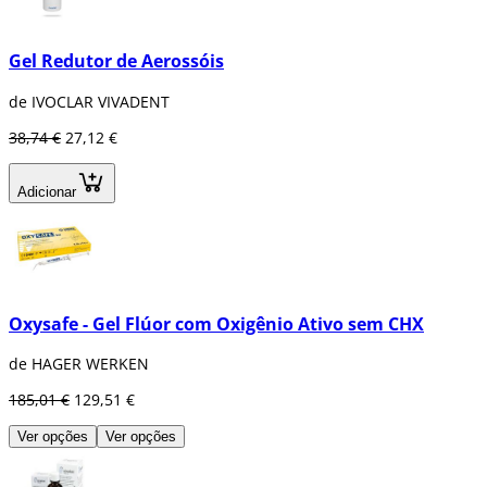
Gel Redutor de Aerossóis
de IVOCLAR VIVADENT
38,74 €
27,12 €
Adicionar
Oxysafe - Gel Flúor com Oxigênio Ativo sem CHX
de HAGER WERKEN
185,01 €
129,51 €
Ver opções
Ver opções