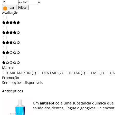
€
-
€
Limpar
Filtrar
Avaliação
Marcas
CARL MARTIN
(1)
DENTAID
(2)
DETAX
(1)
EMS
(1)
HA
Promoção
Sem opções disponíveis
Antisépticos
Um
antiséptico
é uma substância química que se
saúde dos dentes, língua e gengivas. Se encon