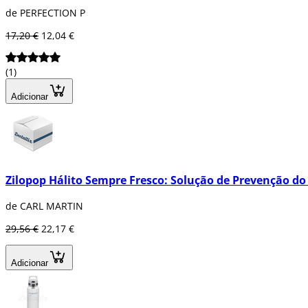
de PERFECTION P
17,20 €
12,04 €
(1)
Adicionar
Zilopop Hálito Sempre Fresco: Solução de Prevenção do
de CARL MARTIN
29,56 €
22,17 €
Adicionar