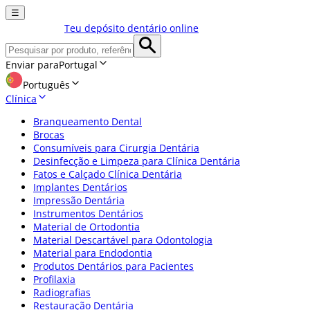
☰
Teu depósito dentário online
Enviar para
Portugal
Português
Clínica
Branqueamento Dental
Brocas
Consumíveis para Cirurgia Dentária
Desinfecção e Limpeza para Clínica Dentária
Fatos e Calçado Clínica Dentária
Implantes Dentários
Impressão Dentária
Instrumentos Dentários
Material de Ortodontia
Material Descartável para Odontologia
Material para Endodontia
Produtos Dentários para Pacientes
Profilaxia
Radiografias
Restauração Dentária