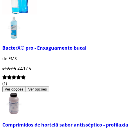
BacterX® pro - Enxaguamento bucal
de EMS
31,67 €
22,17 €
(1)
Ver opções
Ver opções
Comprimidos de hortelã sabor antisséptico - profilaxia 