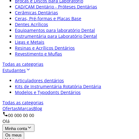
Brocas e Discos para Laboratório
CAD/CAM Dentário - Próteses Dentárias
Cerâmicas Dentárias
Ceras, Pré-formas e Placas Base
Dentes Acrílicos
Equipamentos para laboratório Dental
Instrumentária para Laboratório Dental
Ligas e Metais
Resinas e Acrílicos Dentários
Revestimento e Muflas
Todas as categorias
Estudantes
Articuladores dentários
Kits de Instrumentária Rotatória Dentária
Modelos e Typodonts Dentários
Todas as categorias
Ofertas
Marcas
Blog
00 000 00 00
Olá
Minha conta
Os meus