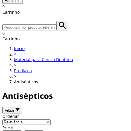
Habituais
0
Carrinho
0
Carrinho
Início
>
Material para Clínica Dentária
>
Profilaxia
>
Antisépticos
Antisépticos
Filtrar
Ordenar
Preço