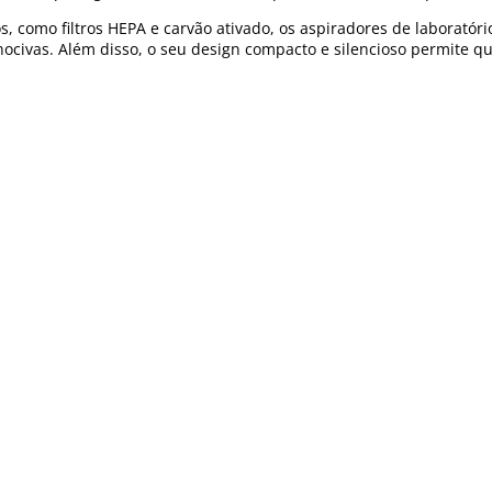
, como filtros HEPA e carvão ativado, os aspiradores de laboratóri
 nocivas. Além disso, o seu design compacto e silencioso permite 
-lhe produtos da mais alta qualidade, concebidos para se adapta
a eficiência dos seus equipamentos.