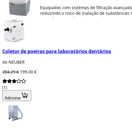
Equipados com sistemas de filtração avançados
reduzindo o risco de inalação de substâncias
sem afetar o conforto do operador.
Na
Dentaltix
, estamos empenhados em oferecer
dentária, garantindo sempre o desempenho e 
Coletor de poeiras para laboratórios dentários
de NEUBER
284,29 €
199,00 €
(1)
Adicionar