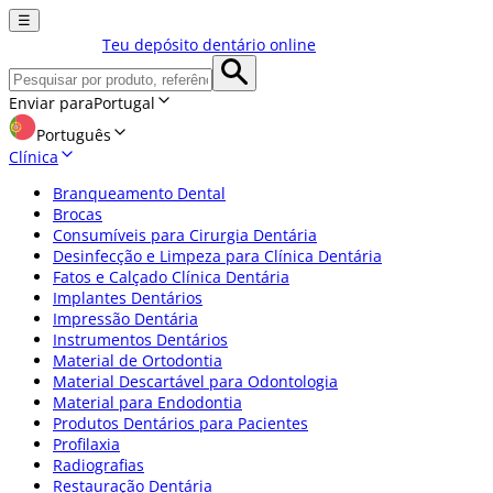
☰
Teu depósito dentário online
Enviar para
Portugal
Português
Clínica
Branqueamento Dental
Brocas
Consumíveis para Cirurgia Dentária
Desinfecção e Limpeza para Clínica Dentária
Fatos e Calçado Clínica Dentária
Implantes Dentários
Impressão Dentária
Instrumentos Dentários
Material de Ortodontia
Material Descartável para Odontologia
Material para Endodontia
Produtos Dentários para Pacientes
Profilaxia
Radiografias
Restauração Dentária