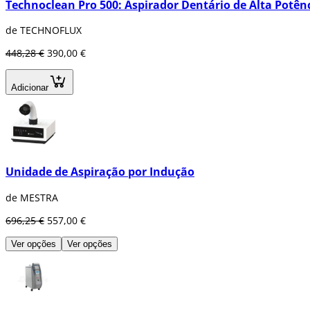
Technoclean Pro 500: Aspirador Dentário de Alta Potên
de TECHNOFLUX
448,28 €
390,00 €
Adicionar
Unidade de Aspiração por Indução
de MESTRA
696,25 €
557,00 €
Ver opções
Ver opções