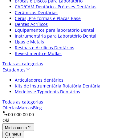
Brocas e Discos para Laboratório
CAD/CAM Dentário - Próteses Dentárias
Cerâmicas Dentárias
Ceras, Pré-formas e Placas Base
Dentes Acrílicos
Equipamentos para laboratório Dental
Instrumentária para Laboratório Dental
Ligas e Metais
Resinas e Acrílicos Dentários
Revestimento e Muflas
Todas as categorias
Estudantes
Articuladores dentários
Kits de Instrumentária Rotatória Dentária
Modelos e Typodonts Dentários
Todas as categorias
Ofertas
Marcas
Blog
00 000 00 00
Olá
Minha conta
Os meus