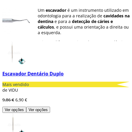
Um
escavador
é um instrumento utilizado em
odontologia para a realização de
cavidades na
dentina
e para a
detecção de cáries e
cálculos
, e possui uma orientação a direita ou
a esquerda.
Existem diferentes tipos de ponta (em lâmina,
colher ou bola), dependendo do trabalho que
o odontólogo vá a realizar.
Em Dentaltix dispomos de uma grande
variedade de escavadores.
Escavador Dentário Duplo
Mais vendido
de VIDU
9,86 €
6,90 €
Ver opções
Ver opções