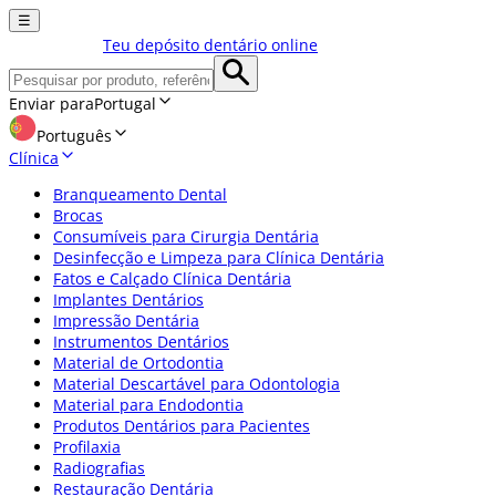
☰
Teu depósito dentário online
Enviar para
Portugal
Português
Clínica
Branqueamento Dental
Brocas
Consumíveis para Cirurgia Dentária
Desinfecção e Limpeza para Clínica Dentária
Fatos e Calçado Clínica Dentária
Implantes Dentários
Impressão Dentária
Instrumentos Dentários
Material de Ortodontia
Material Descartável para Odontologia
Material para Endodontia
Produtos Dentários para Pacientes
Profilaxia
Radiografias
Restauração Dentária