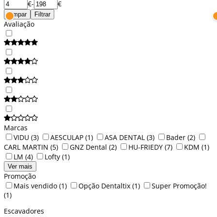
€
-
€
Limpar
Filtrar
Avaliação
Marcas
VIDU
(3)
AESCULAP
(1)
ASA DENTAL
(3)
Bader
(2)
CARL MARTIN
(5)
GNZ Dental
(2)
HU-FRIEDY
(7)
KDM
(1)
LM
(4)
Lofty
(1)
Ver mais
Promoção
Mais vendido
(1)
Opção Dentaltix
(1)
Super Promoção!
(1)
Escavadores