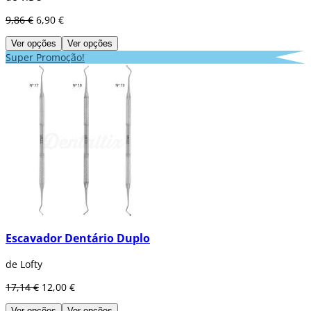
9,86 €
6,90 €
Ver opções
Ver opções
Super Promoção!
Escavador Dentário Duplo
de Lofty
17,14 €
12,00 €
Ver opções
Ver opções