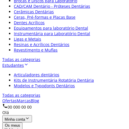
Brocas e Discos para Laboratório
CAD/CAM Dentário - Próteses Dentárias
Cerâmicas Dentárias
Ceras, Pré-formas e Placas Base
Dentes Acrílicos
Equipamentos para laboratório Dental
Instrumentária para Laboratório Dental
Ligas e Metais
Resinas e Acrílicos Dentários
Revestimento e Muflas
Todas as categorias
Estudantes
Articuladores dentários
Kits de Instrumentária Rotatória Dentária
Modelos e Typodonts Dentários
Todas as categorias
Ofertas
Marcas
Blog
00 000 00 00
Olá
Minha conta
Os meus