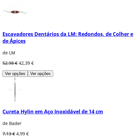
Escavadores Dentários da LM: Redondos, de Colher e
de Ápices
de LM
52,98 €
42,39 €
Ver opções
Ver opções
Cureta Hylin em Aço Inoxidável de 14 cm
de Bader
7,13 €
4,99 €