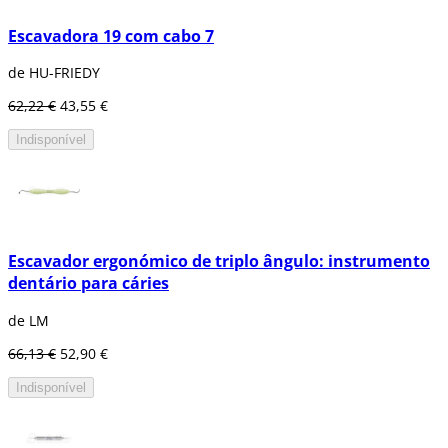
Escavadora 19 com cabo 7
de HU-FRIEDY
62,22 €
43,55 €
Indisponível
Escavador ergonómico de triplo ângulo: instrumento
dentário para cáries
de LM
66,13 €
52,90 €
Indisponível