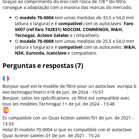
Graças ao comprimento do eixo com rosca de 1/8 " do filtro,
consegue a adaptação com a maioria das marcas do mercado.
O
modelo 70-0004
tem umas medidas de 33,5 x 54,0 mm
(altura x largura) e é
compatível
com os autoclaves:
Faro
SK07 (ref faro 742831) MOCOM, COMMINOX, W&H,
Tecnogaz, Acteon Satelec
e compatíveis.
O
modelo 70-0008
tem umas medidas de 25,5 x 54,0 mm
(altura x largura) e é
compatível
com os autocavles:
W&H,
NSK, Euronda, Icanclave
e compatíveis.
Perguntas e respostas (7)
Bonjour quel est le modèle de filtre pour un autoclave :europa b
evo technogaz?merci e
18 de jun. de 2024 - 15:57
Bonjour, selon les spécifications, ce filtre est compatible avec
tous les modèles Technogaz.
11 de jul. de 2024 - 13:48
Es compatible con un Quaz Acteon satelec?
01 de jun. de 2021 -
13:33
Hola! El modelo 70-0004 sí que es compatible con el autoclave
Quaz Acteon satelec.
01 de jun. de 2021 - 15:24