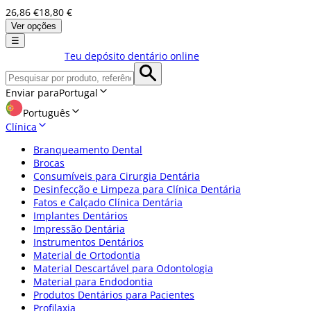
26,86 €
18,80 €
Ver opções
☰
Teu depósito dentário online
Enviar para
Portugal
Português
Clínica
Branqueamento Dental
Brocas
Consumíveis para Cirurgia Dentária
Desinfecção e Limpeza para Clínica Dentária
Fatos e Calçado Clínica Dentária
Implantes Dentários
Impressão Dentária
Instrumentos Dentários
Material de Ortodontia
Material Descartável para Odontologia
Material para Endodontia
Produtos Dentários para Pacientes
Profilaxia