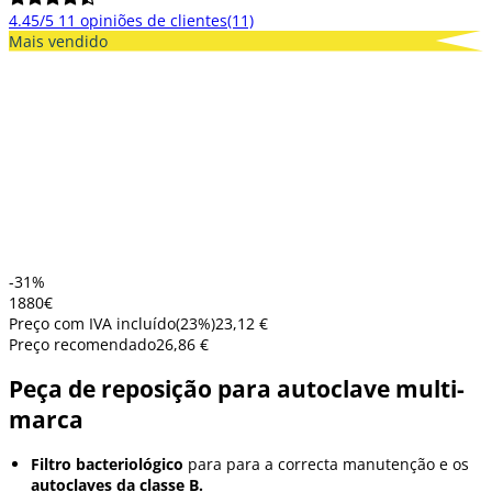
4.45/5
11 opiniões de clientes
(11)
Mais vendido
-31%
18
80
€
Preço com IVA incluído
(
23
%)
23,12 €
Preço recomendado
26,86 €
Peça de reposição para autoclave multi-
marca
Filtro bacteriológico
para para a correcta manutenção e os
autoclaves da classe B.