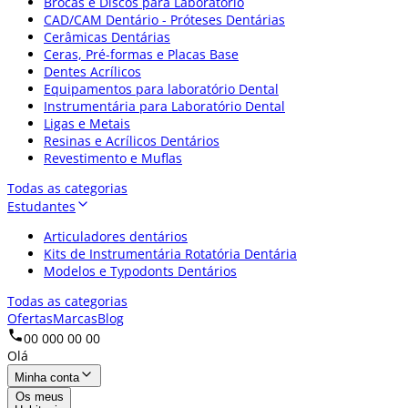
Brocas e Discos para Laboratório
CAD/CAM Dentário - Próteses Dentárias
Cerâmicas Dentárias
Ceras, Pré-formas e Placas Base
Dentes Acrílicos
Equipamentos para laboratório Dental
Instrumentária para Laboratório Dental
Ligas e Metais
Resinas e Acrílicos Dentários
Revestimento e Muflas
Todas as categorias
Estudantes
Articuladores dentários
Kits de Instrumentária Rotatória Dentária
Modelos e Typodonts Dentários
Todas as categorias
Ofertas
Marcas
Blog
00 000 00 00
Olá
Minha conta
Os meus