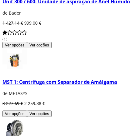
Unit 300 / 600: Unidade de aspiração de Anel Húmido
de Bader
1 427,14 €
999,00 €
(1)
Ver opções
Ver opções
MST 1: Centrífuga com Separador de Amálgama
de METASYS
3 227,69 €
2 259,38 €
Ver opções
Ver opções