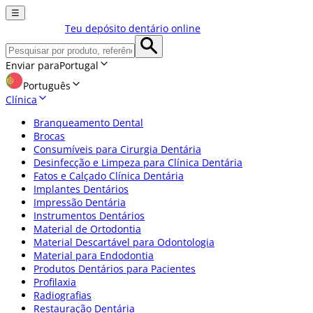
☰
Teu depósito dentário online
Enviar para
Portugal
Português
Clínica
Branqueamento Dental
Brocas
Consumíveis para Cirurgia Dentária
Desinfecção e Limpeza para Clínica Dentária
Fatos e Calçado Clínica Dentária
Implantes Dentários
Impressão Dentária
Instrumentos Dentários
Material de Ortodontia
Material Descartável para Odontologia
Material para Endodontia
Produtos Dentários para Pacientes
Profilaxia
Radiografias
Restauração Dentária