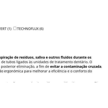
FERT
(1)
TECHNOFLUX
(6)
spiração de resíduos, saliva e outros fluidos durante os
de tubos ligados às unidades de tratamento dentário. O
 posterior eliminação, a fim de
evitar a contaminação cruzada
.
ão ergonómica para melhorar a eficiência e o conforto do
sonorização, separador de amálgama... Além disso, com os filtros
limpeza.