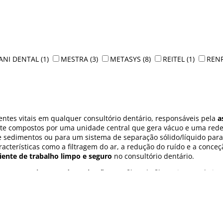
ANI DENTAL
(1)
MESTRA
(3)
METASYS
(8)
REITEL
(1)
REN
ntes vitais em qualquer consultório dentário, responsáveis pela
a
te compostos por uma unidade central que gera vácuo e uma rede 
e sedimentos ou para um sistema de separação sólido/líquido para
terísticas como a filtragem do ar, a redução do ruído e a conceç
nte de trabalho limpo e seguro
no consultório dentário.
otores e sistemas de aspiração
com filtro de fibra, sistema de in
disponíveis, prolongará a utilização do sistema e garantirá a sua 