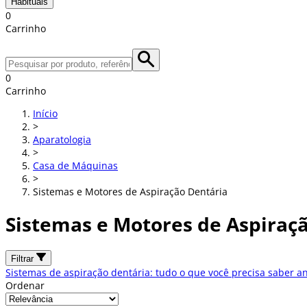
Habituais
0
Carrinho
0
Carrinho
Início
>
Aparatologia
>
Casa de Máquinas
>
Sistemas e Motores de Aspiração Dentária
Sistemas e Motores de Aspiraç
Filtrar
Sistemas de aspiração dentária: tudo o que você precisa saber an
Ordenar