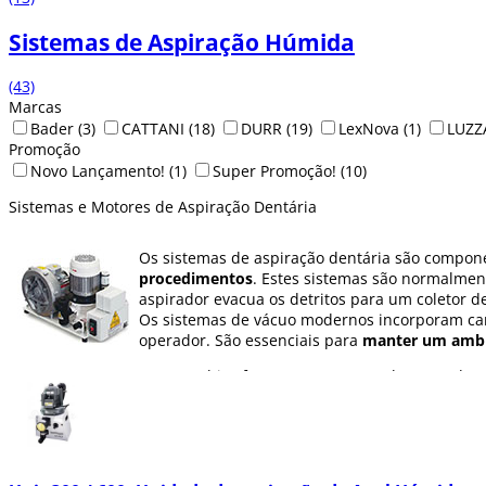
Sistemas de Aspiração Húmida
(43)
Marcas
Bader
(3)
CATTANI
(18)
DURR
(19)
LexNova
(1)
LUZZ
Promoção
Novo Lançamento!
(1)
Super Promoção!
(10)
Sistemas e Motores de Aspiração Dentária
Os sistemas de aspiração dentária são compone
procedimentos
. Estes sistemas são normalmen
aspirador evacua os detritos para um coletor d
Os sistemas de vácuo modernos incorporam carac
operador. São essenciais para
manter um ambie
Na Dentaltix oferecemos uma ampla gama de
m
reutilizáveis e desinfetantes que também temos 