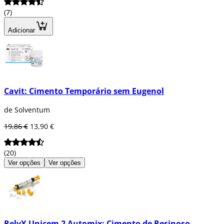
(7)
Adicionar
Cavit: Cimento Temporário sem Eugenol
de Solventum
19,86 €
13,90 €
(20)
Ver opções
Ver opções
RelyX Unicem 2 Automix: Cimento de Resinoso