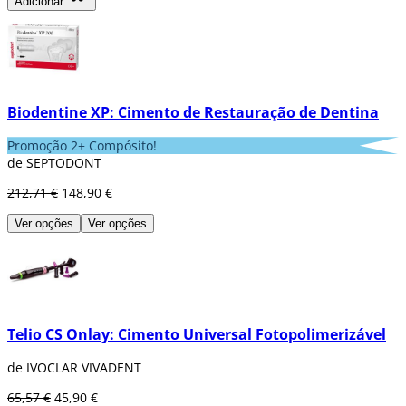
Adicionar
Biodentine XP: Cimento de Restauração de Dentina
Promoção 2+ Compósito!
de SEPTODONT
212,71 €
148,90 €
Ver opções
Ver opções
Telio CS Onlay: Cimento Universal Fotopolimerizável
de IVOCLAR VIVADENT
65,57 €
45,90 €