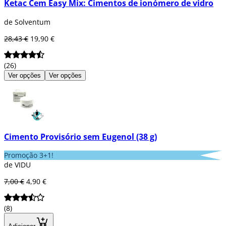
Ketac Cem Easy Mix: Cimentos de ionómero de vidro
de Solventum
28,43 €
19,90 €
(26)
Ver opções
Ver opções
Cimento Provisório sem Eugenol (38 g)
Promoção 3+1!
de VIDU
7,00 €
4,90 €
(8)