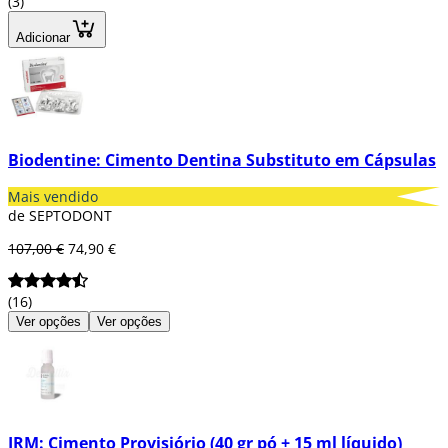
(3)
Adicionar
Biodentine: Cimento Dentina Substituto em Cápsulas
Mais vendido
de SEPTODONT
107,00 €
74,90 €
(16)
Ver opções
Ver opções
IRM: Cimento Provisiório (40 gr pó + 15 ml líquido)