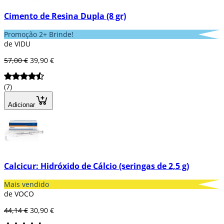
Cimento de Resina Dupla (8 gr)
Promoção 2+ Brinde!
de VIDU
57,00 €
39,90 €
(7)
Adicionar
Calcicur: Hidróxido de Cálcio (seringas de 2,5 g)
Mais vendido
de VOCO
44,14 €
30,90 €