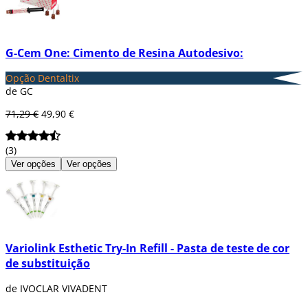
G-Cem One: Cimento de Resina Autodesivo:
Opção Dentaltix
de GC
71,29 €
49,90 €
(3)
Ver opções
Ver opções
Variolink Esthetic Try-In Refill - Pasta de teste de cor
de substituição
de IVOCLAR VIVADENT