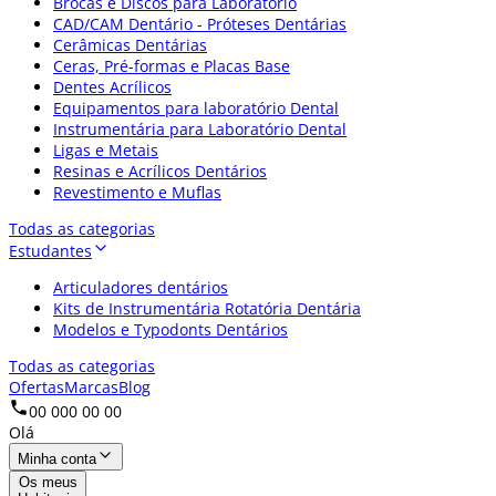
Brocas e Discos para Laboratório
CAD/CAM Dentário - Próteses Dentárias
Cerâmicas Dentárias
Ceras, Pré-formas e Placas Base
Dentes Acrílicos
Equipamentos para laboratório Dental
Instrumentária para Laboratório Dental
Ligas e Metais
Resinas e Acrílicos Dentários
Revestimento e Muflas
Todas as categorias
Estudantes
Articuladores dentários
Kits de Instrumentária Rotatória Dentária
Modelos e Typodonts Dentários
Todas as categorias
Ofertas
Marcas
Blog
00 000 00 00
Olá
Minha conta
Os meus