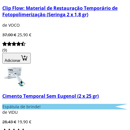
Clip Flow: Material de Restauração Temporário de
Fotopolimerização (Seringa 2 x 1,8 gr)
de VOCO
37,00 €
25,90 €
(9)
Adicionar
Cimento Temporal Sem Eugenol (2 x 25 gr)
Espátula de brinde!
de VIDU
28,43 €
19,90 €