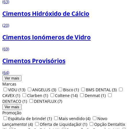
(63)
Cimentos Hidróxido de Cálcio
(20)
Cimentos Ionómeros de Vidro
(69)
Cimentos Provisórios
(64)
Ver mais
Marcas
VIDU
(13)
ANGELUS
(3)
Bisco
(1)
BMS DENTAL
(3)
CAVEX
(1)
Clarben
(1)
Coltene
(14)
Denmat
(1)
DENTACO
(1)
DENTAFLUX
(7)
Ver mais
Promoção
Espátula de brinde!
(1)
Mais vendido
(4)
Novo
Lançamento!
(4)
Oferta de Liquidação!
(1)
Opção Dentaltix