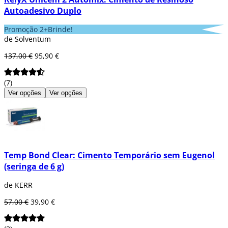
Autoadesivo Duplo
Promoção 2+Brinde!
de Solventum
137,00 €
95,90 €
(7)
Ver opções
Ver opções
Temp Bond Clear: Cimento Temporário sem Eugenol
(seringa de 6 g)
de KERR
57,00 €
39,90 €