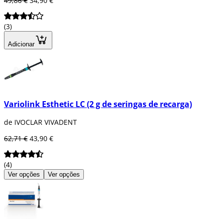
49,86 €
34,90 €
entre outros.
(3)
Adicionar
Variolink Esthetic LC (2 g de seringas de recarga)
de IVOCLAR VIVADENT
62,71 €
43,90 €
(4)
Ver opções
Ver opções