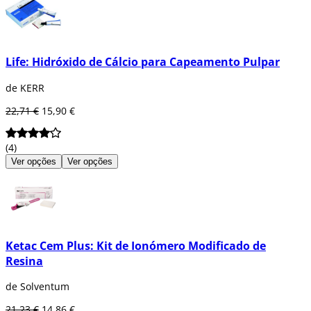
Life: Hidróxido de Cálcio para Capeamento Pulpar
de KERR
22,71 €
15,90 €
(4)
Ver opções
Ver opções
Ketac Cem Plus: Kit de Ionómero Modificado de
Resina
de Solventum
21,23 €
14,86 €