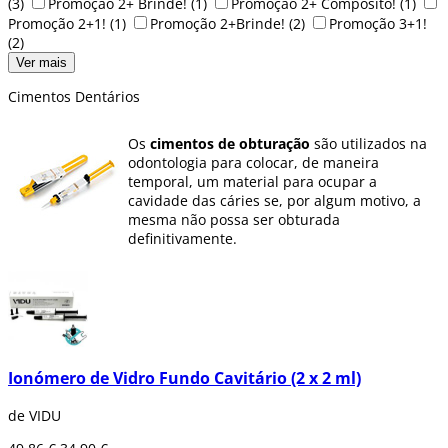
(3)
Promoção 2+ Brinde!
(1)
Promoção 2+ Compósito!
(1)
Promoção 2+1!
(1)
Promoção 2+Brinde!
(2)
Promoção 3+1!
(2)
Ver mais
Cimentos Dentários
Os
cimentos de obturação
são utilizados na
odontologia para colocar, de maneira
temporal, um material para ocupar a
cavidade das cáries se, por algum motivo, a
mesma não possa ser obturada
definitivamente.
É um material formado pela mistura de
diferentes componentes, na maioria das
vezes com
pó
e
líquido
, para manter a
restauração no lugar. Esta mistura também
evita a solubilidade que pode ser causada
pela saliva na boca, prolongando a vida do
Ionómero de Vidro Fundo Cavitário (2 x 2 ml)
cimento na boca do paciente.
de VIDU
Na Dentaltix possuímos cimentos sem
eugenol
de ionômeros de vidro, óxido de zinc,