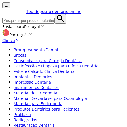
☰
Teu depósito dentário online
Enviar para
Portugal
Português
Clínica
Branqueamento Dental
Brocas
Consumíveis para Cirurgia Dentária
Desinfecção e Limpeza para Clínica Dentária
Fatos e Calçado Clínica Dentária
Implantes Dentários
Impressão Dentária
Instrumentos Dentários
Material de Ortodontia
Material Descartável para Odontologia
Material para Endodontia
Produtos Dentários para Pacientes
Profilaxia
Radiografias
Restauração Dentária