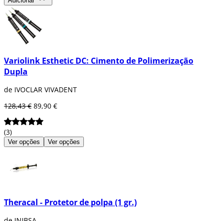
Adicionar
Variolink Esthetic DC: Cimento de Polimerização
Dupla
de IVOCLAR VIVADENT
128,43 €
89,90 €
(3)
Ver opções
Ver opções
Theracal - Protetor de polpa (1 gr.)
de INIBSA