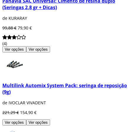
Panavia SAC Universal: Cimento de resina duplo
(Seringas 2,8 gr + Dicas)
de KURARAY
99,88 €
79,90 €
(4)
Ver opções
Ver opções
Multilink Automix System Pack: seringa de reposição
(9g)
de IVOCLAR VIVADENT
221,29 €
154,90 €
Ver opções
Ver opções