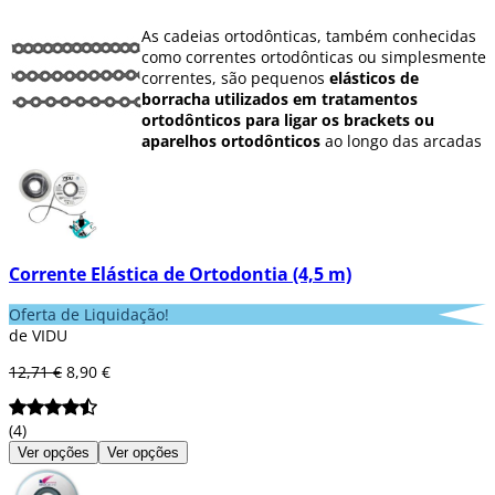
As cadeias ortodônticas, também conhecidas
como correntes ortodônticas ou simplesmente
correntes, são pequenos
elásticos de
borracha utilizados em tratamentos
ortodônticos para ligar os brackets ou
aparelhos ortodônticos
ao longo das arcadas
dentárias. Estas correntes são utilizadas para
aplicar forças específicas aos dentes,
ajudando a
movê-los para a posição
desejada
As correntes ortodônticas estão disponíveis
Corrente Elástica de Ortodontia (4,5 m)
em vários tamanhos e materiais, bem como
em várias cores, para satisfazer as
Oferta de Liquidação!
necessidades e preferências dos pacientes.
de VIDU
Além disso, as correntes dos aparelhos
ortodônticos são concebidas para serem
12,71 €
8,90 €
elásticas e duráveis
, permitindo que se
mantenham no lugar durante todo o
tratamento ortodôntico.
(4)
Ver opções
Ver opções
Estas correntes são utilizadas para
fechar
espaços entre os dentes, alinhar dentes