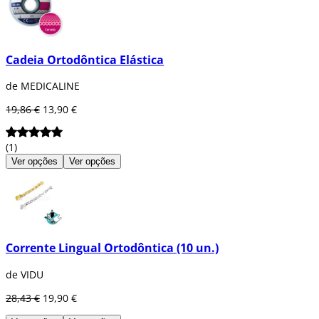
tortos ou apinhados e corrigir a mordida
.
São uma parte importante dos tratamentos
ortodônticos e são utilizados pelos
ortodontistas numa vasta gama de casos,
Cadeia Ortodôntica Elástica
desde tratamentos simples aos mais
complexos.
de MEDICALINE
Em suma, as cadeias ortodônticas são
19,86 €
13,90 €
componentes essenciais nos tratamentos
ortodônticos, ajudando na aplicação de forças
precisas para movimentar os dentes e
(1)
alcançar um sorriso
mais alinhado e estético.
Ver opções
Ver opções
Corrente Lingual Ortodôntica (10 un.)
de VIDU
28,43 €
19,90 €