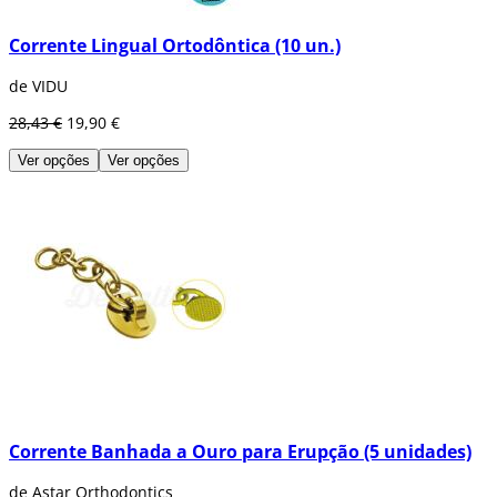
Corrente Lingual Ortodôntica (10 un.)
de VIDU
28,43 €
19,90 €
Ver opções
Ver opções
Corrente Banhada a Ouro para Erupção (5 unidades)
de Astar Orthodontics