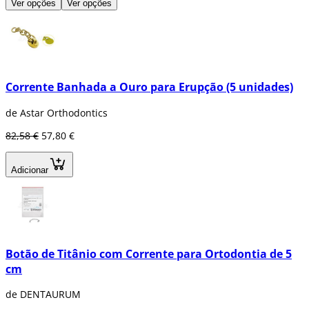
Ver opções
Ver opções
Corrente Banhada a Ouro para Erupção (5 unidades)
de Astar Orthodontics
82,58 €
57,80 €
Adicionar
Botão de Titânio com Corrente para Ortodontia de 5
cm
de DENTAURUM