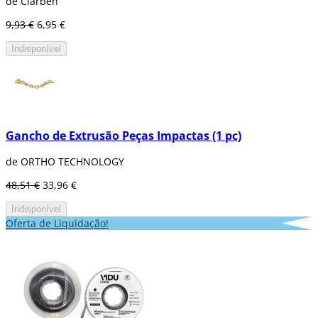
de Clarben
9,93 €
6,95 €
Indisponível
Gancho de Extrusão Peças Impactas (1 pc)
de ORTHO TECHNOLOGY
48,51 €
33,96 €
Indisponível
Oferta de Liquidação!