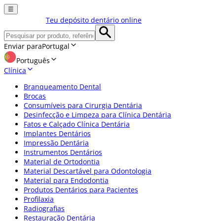
☰
Teu depósito dentário online
Enviar para
Portugal
Português
Clínica
Branqueamento Dental
Brocas
Consumíveis para Cirurgia Dentária
Desinfecção e Limpeza para Clínica Dentária
Fatos e Calçado Clínica Dentária
Implantes Dentários
Impressão Dentária
Instrumentos Dentários
Material de Ortodontia
Material Descartável para Odontologia
Material para Endodontia
Produtos Dentários para Pacientes
Profilaxia
Radiografias
Restauração Dentária