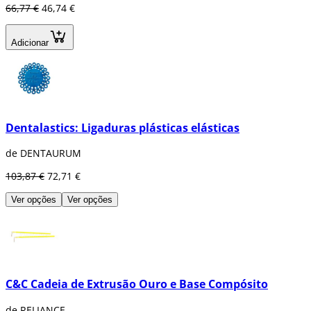
66,77 €
46,74 €
Adicionar
Dentalastics: Ligaduras plásticas elásticas
de DENTAURUM
103,87 €
72,71 €
Ver opções
Ver opções
C&C Cadeia de Extrusão Ouro e Base Compósito
de RELIANCE