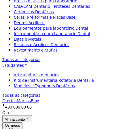
Brocas e Discos para Laboratório
CAD/CAM Dentário - Próteses Dentárias
Cerâmicas Dentárias
Ceras, Pré-formas e Placas Base
Dentes Acrílicos
Equipamentos para laboratório Dental
Instrumentária para Laboratório Dental
Ligas e Metais
Resinas e Acrílicos Dentários
Revestimento e Muflas
Todas as categorias
Estudantes
Articuladores dentários
Kits de Instrumentária Rotatória Dentária
Modelos e Typodonts Dentários
Todas as categorias
Ofertas
Marcas
Blog
00 000 00 00
Olá
Minha conta
Os meus