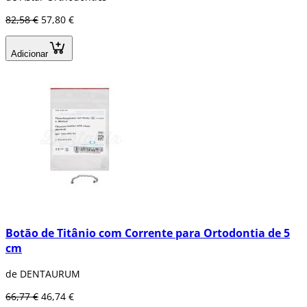
82,58 €
57,80 €
Adicionar
Botão de Titânio com Corrente para Ortodontia de 5
cm
de DENTAURUM
66,77 €
46,74 €