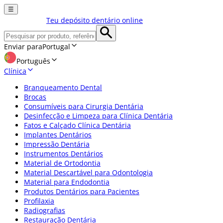
☰
Teu depósito dentário online
Enviar para
Portugal
Português
Clínica
Branqueamento Dental
Brocas
Consumíveis para Cirurgia Dentária
Desinfecção e Limpeza para Clínica Dentária
Fatos e Calçado Clínica Dentária
Implantes Dentários
Impressão Dentária
Instrumentos Dentários
Material de Ortodontia
Material Descartável para Odontologia
Material para Endodontia
Produtos Dentários para Pacientes
Profilaxia
Radiografias
Restauração Dentária