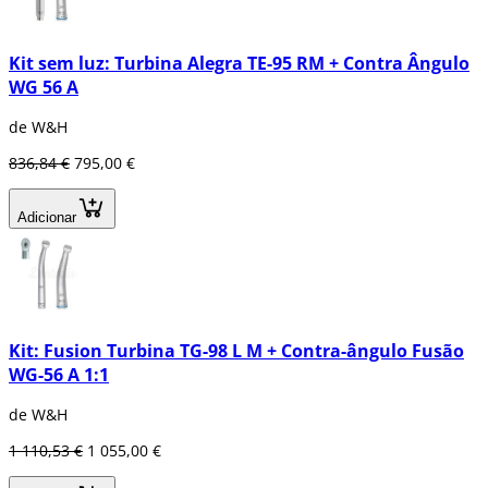
Kit sem luz: Turbina Alegra TE-95 RM + Contra Ângulo
WG 56 A
de W&H
836,84 €
795,00 €
Adicionar
Kit: Fusion Turbina TG-98 L M + Contra-ângulo Fusão
WG-56 A 1:1
de W&H
1 110,53 €
1 055,00 €