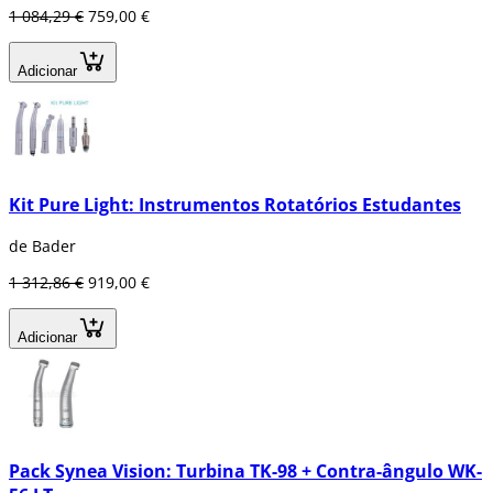
1 084,29 €
759,00 €
Adicionar
Kit Pure Light: Instrumentos Rotatórios Estudantes
de Bader
1 312,86 €
919,00 €
Adicionar
Pack Synea Vision: Turbina TK-98 + Contra-ângulo WK-