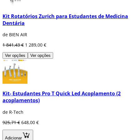
Kit Rotatórios Zurich para Estudantes de Medicina
Dentária
de BIEN AIR
1 841,43 €
1 289,00 €
Ver opções
Ver opções
Kit- Estudantes Pro T Quick Led Acoplamento (2
acoplamentos)
de R-Tech
925,71 €
648,00 €
Adicionar