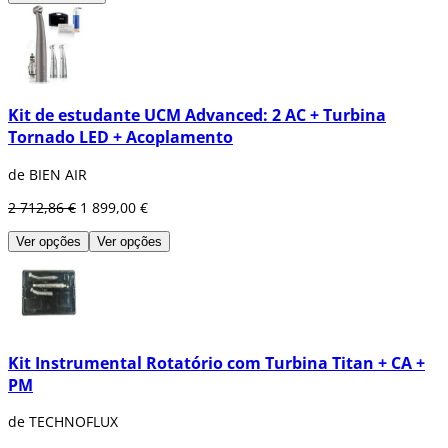
Kit de estudante UCM Advanced: 2 AC + Turbina
Tornado LED + Acoplamento
de BIEN AIR
2 712,86 €
1 899,00 €
Ver opções
Ver opções
Kit Instrumental Rotatório com Turbina Titan + CA +
PM
de TECHNOFLUX