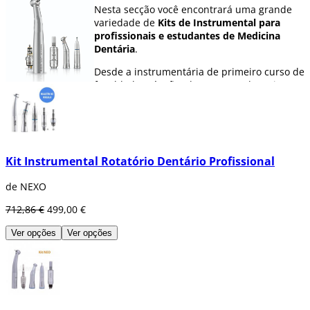
Nesta secção você encontrará uma grande
variedade de
Kits de Instrumental para
profissionais e estudantes de Medicina
Dentária
.
Desde a instrumentária de primeiro curso de
faculdade até o fim de seus estudos. Kits
formados em sua maioria pela seguinte
instrumentária rotatória:
turbinas, contra-
ângulos, peças de mão e micromotores
,
proporcionaram ao
estudante de medicina
dentária
tudo o que necessita para a
Kit Instrumental Rotatório Dentário Profissional
realização de suas prácticas universitárias e
em clínica.
de NEXO
Dispomos de uma grande variedade de kits
712,86 €
499,00 €
com diferentes características e níveis de
utilização das melhores marcas do mercado
Ver opções
Ver opções
como
MK Dent, Bader, Sirona, SNK, W&H
….
Consulta nossas
ofertas especiais para
grupo
enviando-nos um e-mail a
bomdia@dentaltix.com
com os produtos e
quantidades que necessitas