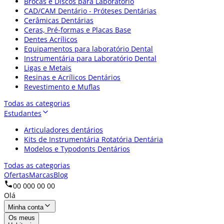
Brocas e Discos para Laboratório
CAD/CAM Dentário - Próteses Dentárias
Cerâmicas Dentárias
Ceras, Pré-formas e Placas Base
Dentes Acrílicos
Equipamentos para laboratório Dental
Instrumentária para Laboratório Dental
Ligas e Metais
Resinas e Acrílicos Dentários
Revestimento e Muflas
Todas as categorias
Estudantes
Articuladores dentários
Kits de Instrumentária Rotatória Dentária
Modelos e Typodonts Dentários
Todas as categorias
Ofertas
Marcas
Blog
00 000 00 00
Olá
Minha conta
Os meus