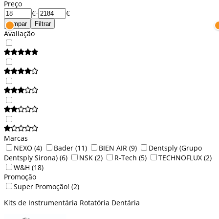
Preço
€
-
€
Limpar
Filtrar
Avaliação
Marcas
NEXO
(4)
Bader
(11)
BIEN AIR
(9)
Dentsply (Grupo
Dentsply Sirona)
(6)
NSK
(2)
R-Tech
(5)
TECHNOFLUX
(2)
W&H
(18)
Promoção
Super Promoção!
(2)
Kits de Instrumentária Rotatória Dentária