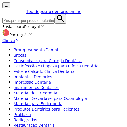
☰
Teu depósito dentário online
Enviar para
Portugal
Português
Clínica
Branqueamento Dental
Brocas
Consumíveis para Cirurgia Dentária
Desinfecção e Limpeza para Clínica Dentária
Fatos e Calçado Clínica Dentária
Implantes Dentários
Impressão Dentária
Instrumentos Dentários
Material de Ortodontia
Material Descartável para Odontologia
Material para Endodontia
Produtos Dentários para Pacientes
Profilaxia
Radiografias
Restauração Dentária