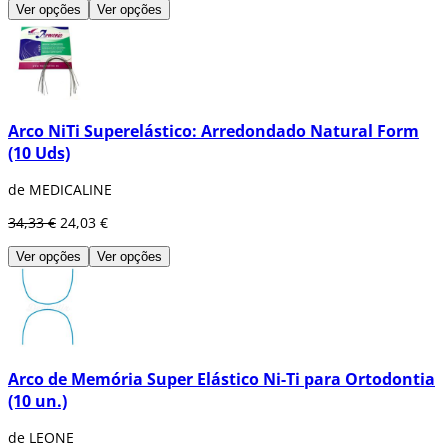
Ver opções
Ver opções
Arco NiTi Superelástico: Arredondado Natural Form
(10 Uds)
de MEDICALINE
34,33 €
24,03 €
Ver opções
Ver opções
Arco de Memória Super Elástico Ni-Ti para Ortodontia
(10 un.)
de LEONE