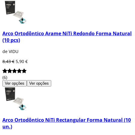
Na Dentaltix
oferecemos vários arcos
ortodônticos, como por exemplo:
Arcos de níquel-titânio (Ni-Ti).
Arcos em aço inoxidável.
Arcos finos.
Arco Ortodôntico Arame NiTi Redondo Forma Natural
Arcos redondos e rectangulares.
(10 pcs)
Como eles são
elementos activos no
de VIDU
tratamento
, é importante ter em conta
algumas das suas propriedades:
8,43 €
5,90 €
Devem ser moldáveis.
Resistente quando se trata de
(6)
trabalhar com eles.
Ver opções
Ver opções
Baixo atrito.
A liga deve ser adaptada à
engenharia mecânica.
Arco Ortodôntico NiTi Rectangular Forma Natural (10
un.)