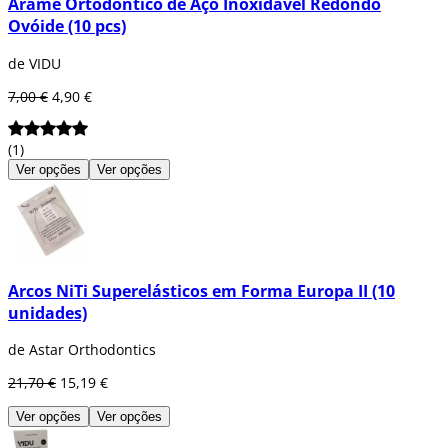
Arame Ortodôntico de Aço Inoxidável Redondo
Ovóide (10 pcs)
de VIDU
7,00 €
4,90 €
(1)
Ver opções
Ver opções
Arcos NiTi Superelásticos em Forma Europa II (10
unidades)
de Astar Orthodontics
21,70 €
15,19 €
Ver opções
Ver opções