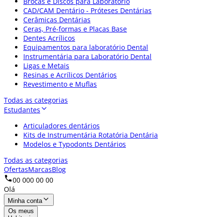
Brocas e Discos para Laboratório
CAD/CAM Dentário - Próteses Dentárias
Cerâmicas Dentárias
Ceras, Pré-formas e Placas Base
Dentes Acrílicos
Equipamentos para laboratório Dental
Instrumentária para Laboratório Dental
Ligas e Metais
Resinas e Acrílicos Dentários
Revestimento e Muflas
Todas as categorias
Estudantes
Articuladores dentários
Kits de Instrumentária Rotatória Dentária
Modelos e Typodonts Dentários
Todas as categorias
Ofertas
Marcas
Blog
00 000 00 00
Olá
Minha conta
Os meus