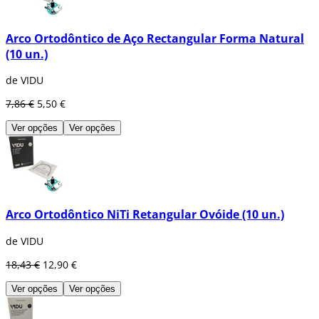
Arco Ortodôntico de Aço Rectangular Forma Natural
(10 un.)
de VIDU
7,86 €
5,50 €
Ver opções
Ver opções
Arco Ortodôntico NiTi Retangular Ovóide (10 un.)
de VIDU
18,43 €
12,90 €
Ver opções
Ver opções