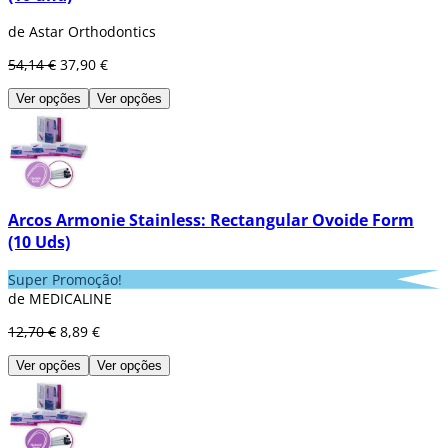
de Astar Orthodontics
54,14 €
37,90 €
Ver opções
Ver opções
Arcos Armonie Stainless: Rectangular Ovoide Form
(10 Uds)
Super Promoção!
de MEDICALINE
12,70 €
8,89 €
Ver opções
Ver opções