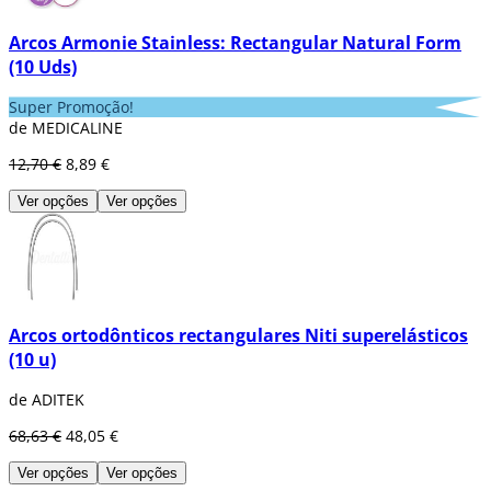
Arcos Armonie Stainless: Rectangular Natural Form
(10 Uds)
Super Promoção!
de MEDICALINE
12,70 €
8,89 €
Ver opções
Ver opções
Arcos ortodônticos rectangulares Niti superelásticos
(10 u)
de ADITEK
68,63 €
48,05 €
Ver opções
Ver opções