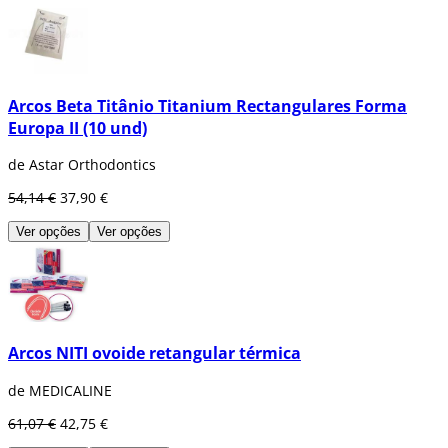
Arcos Beta Titânio Titanium Rectangulares Forma
Europa II (10 und)
de Astar Orthodontics
54,14 €
37,90 €
Ver opções
Ver opções
Arcos NITI ovoide retangular térmica
de MEDICALINE
61,07 €
42,75 €