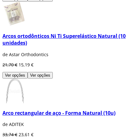
Arcos ortodônticos Ni Ti Superelástico Natural (10
unidades)
de Astar Orthodontics
21,70 €
15,19 €
Ver opções
Ver opções
Arco rectangular de aço - Forma Natural (10u)
de ADITEK
33,74 €
23,61 €