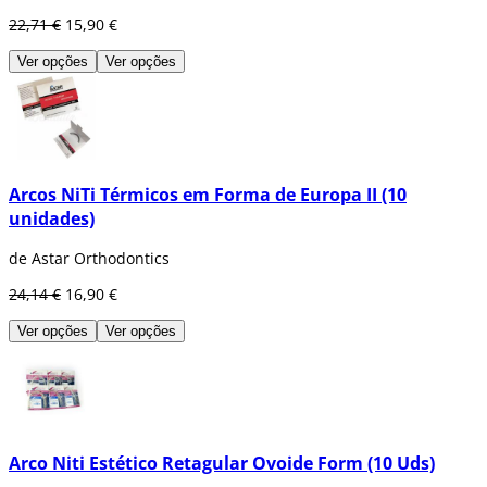
22,71 €
15,90 €
Ver opções
Ver opções
Arcos NiTi Térmicos em Forma de Europa II (10
unidades)
de Astar Orthodontics
24,14 €
16,90 €
Ver opções
Ver opções
Arco Niti Estético Retagular Ovoide Form (10 Uds)