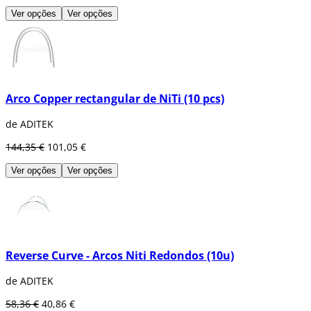
Ver opções
Ver opções
Arco Copper rectangular de NiTi (10 pcs)
de ADITEK
144,35 €
101,05 €
Ver opções
Ver opções
Reverse Curve - Arcos Niti Redondos (10u)
de ADITEK
58,36 €
40,86 €