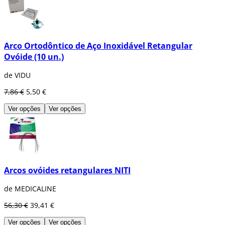
Arco Ortodôntico de Aço Inoxidável Retangular
Ovóide (10 un.)
de VIDU
7,86 €
5,50 €
Ver opções
Ver opções
Arcos ovóides retangulares NITI
de MEDICALINE
56,30 €
39,41 €
Ver opções
Ver opções