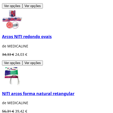
Ver opções
Ver opções
Arcos NITI redondo ovais
de MEDICALINE
34,33 €
24,03 €
Ver opções
Ver opções
NITI arcos forma natural retangular
de MEDICALINE
56,31 €
39,42 €