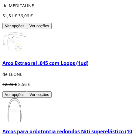
de MEDICALINE
51,51 €
36,06 €
Ver opções
Ver opções
Arco Extraoral .045 com Loops (1ud)
de LEONE
12,23 €
8,56 €
Ver opções
Ver opções
Arcos para ordotontia redondos Niti superelástico (10