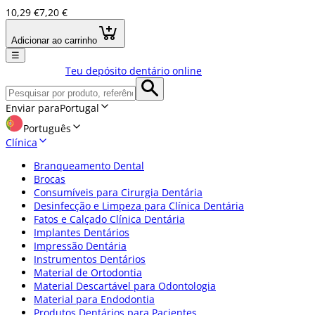
10,29 €
7,20 €
Adicionar ao carrinho
☰
Teu depósito dentário online
Enviar para
Portugal
Português
Clínica
Branqueamento Dental
Brocas
Consumíveis para Cirurgia Dentária
Desinfecção e Limpeza para Clínica Dentária
Fatos e Calçado Clínica Dentária
Implantes Dentários
Impressão Dentária
Instrumentos Dentários
Material de Ortodontia
Material Descartável para Odontologia
Material para Endodontia
Produtos Dentários para Pacientes