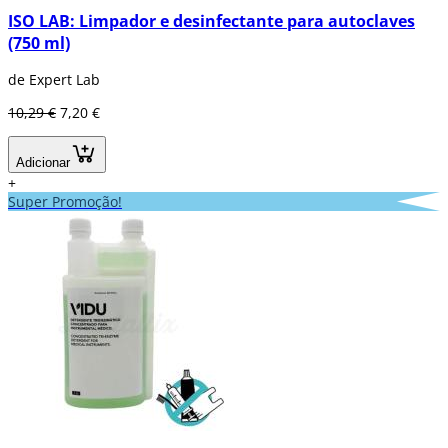
ISO LAB: Limpador e desinfectante para autoclaves
(750 ml)
de Expert Lab
10,29 €
7,20 €
Adicionar
+
Super Promoção!