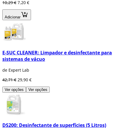
10,29 €
7,20 €
Adicionar
E-SUC CLEANER: Limpador e desinfectante para
sistemas de vácuo
de Expert Lab
42,71 €
29,90 €
Ver opções
Ver opções
DS200: Desinfectante de superfícies (5 Litros)