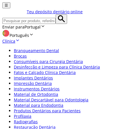
☰
Teu depósito dentário online
Enviar para
Portugal
Português
Clínica
Branqueamento Dental
Brocas
Consumíveis para Cirurgia Dentária
Desinfecção e Limpeza para Clínica Dentária
Fatos e Calçado Clínica Dentária
Implantes Dentários
Impressão Dentária
Instrumentos Dentários
Material de Ortodontia
Material Descartável para Odontologia
Material para Endodontia
Produtos Dentários para Pacientes
Profilaxia
Radiografias
Restauração Dentária