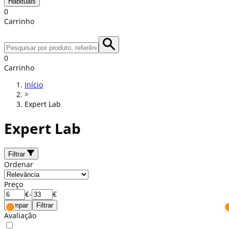
Habituais
0
Carrinho
0
Carrinho
Início
>
Expert Lab
Expert Lab
Filtrar
Ordenar
Preço
€
-
€
Limpar
Filtrar
Avaliação