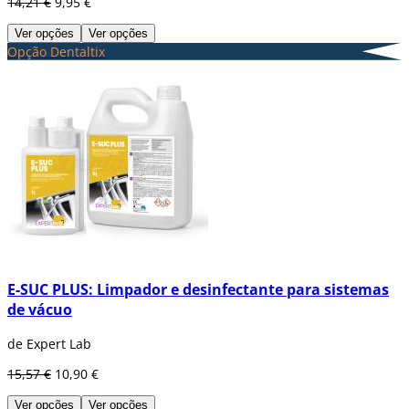
14,21 €
9,95 €
Ver opções
Ver opções
Opção Dentaltix
E-SUC PLUS: Limpador e desinfectante para sistemas
de vácuo
de Expert Lab
15,57 €
10,90 €
Ver opções
Ver opções