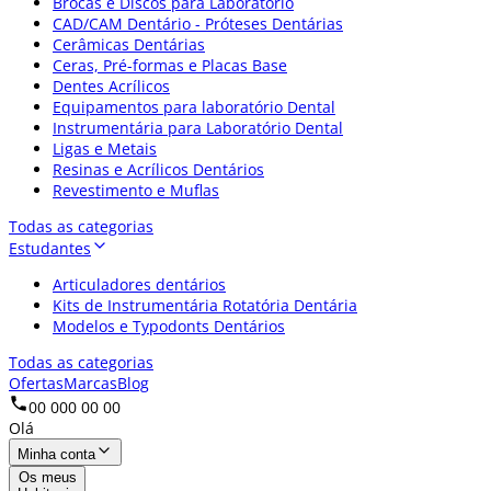
Brocas e Discos para Laboratório
CAD/CAM Dentário - Próteses Dentárias
Cerâmicas Dentárias
Ceras, Pré-formas e Placas Base
Dentes Acrílicos
Equipamentos para laboratório Dental
Instrumentária para Laboratório Dental
Ligas e Metais
Resinas e Acrílicos Dentários
Revestimento e Muflas
Todas as categorias
Estudantes
Articuladores dentários
Kits de Instrumentária Rotatória Dentária
Modelos e Typodonts Dentários
Todas as categorias
Ofertas
Marcas
Blog
00 000 00 00
Olá
Minha conta
Os meus