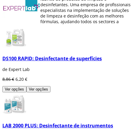
desinfetantes. Uma empresa de profissionais
especialistas na implementação de soluções
de limpeza e desinfeção com as melhores
fórmulas, ajudando todos os sectores a
tornar os seus espaços de trabalho seguros
e eficazes.
A marca Expert Lab tem uma vasta gama de
desinfetantes como:
Desinfetantes e
limpadores de superfícies, para autoclaves,
DS100 RAPID: Desinfectante de superfícies
para impressão, desinfetantes de
instrumentos, limas e fresas, limpadores e
de Expert Lab
desinfetantes para sistemas de aspiração
e
muito mais que encontrará na Dentaltix.
8,86 €
6,20 €
Ver opções
Ver opções
LAB 2000 PLUS: Desinfectante de instrumentos