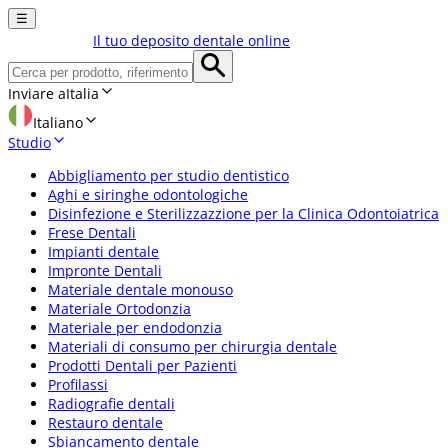
☰
Il tuo deposito dentale online
Inviare a
Italia
Italiano
Studio
Abbigliamento per studio dentistico
Aghi e siringhe odontologiche
Disinfezione e Sterilizzazzione per la Clinica Odontoiatrica
Frese Dentali
Impianti dentale
Impronte Dentali
Materiale dentale monouso
Materiale Ortodonzia
Materiale per endodonzia
Materiali di consumo per chirurgia dentale
Prodotti Dentali per Pazienti
Profilassi
Radiografie dentali
Restauro dentale
Sbiancamento dentale