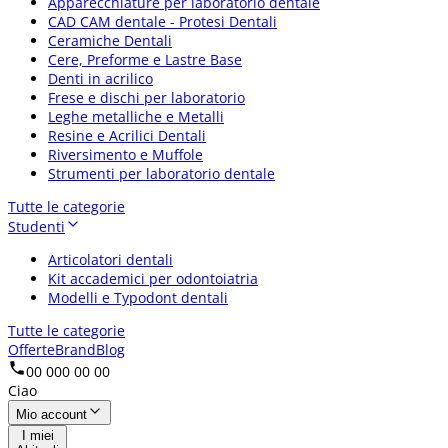
Apparecchiature per laboratorio dentale
CAD CAM dentale - Protesi Dentali
Ceramiche Dentali
Cere, Preforme e Lastre Base
Denti in acrilico
Frese e dischi per laboratorio
Leghe metalliche e Metalli
Resine e Acrilici Dentali
Riversimento e Muffole
Strumenti per laboratorio dentale
Tutte le categorie
Studenti
Articolatori dentali
Kit accademici per odontoiatria
Modelli e Typodont dentali
Tutte le categorie
Offerte
Brand
Blog
00 000 00 00
Ciao
Mio account
I miei