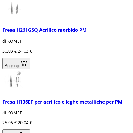
Fresa H261GSQ Acrilico morbido PM
di KOMET
30,03 €
24,03 €
Aggiungi
Fresa H136EF per acrilico e leghe metalliche per PM
di KOMET
25,05 €
20,04 €