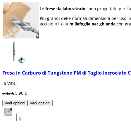
Le
frese da laboratorio
sono progettate per l'
Più grandi delle normali dimensioni per uso int
acciaio
H1
o la
millefoglie per ghianda
con gran
Fresa in Carburo di Tungsteno PM di Taglio Incrociato Co
di VIDU
8,43 €
5,90 €
Vedi opzioni
Vedi opzioni