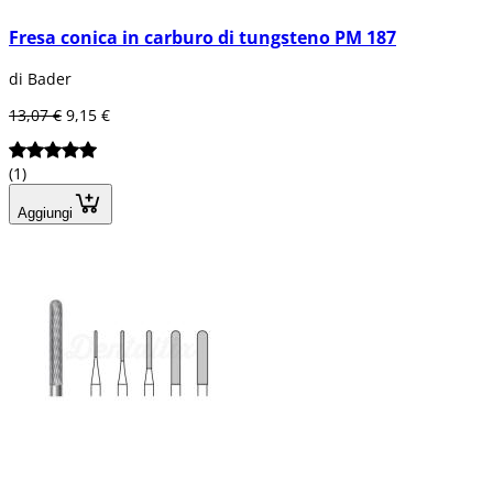
Fresa conica in carburo di tungsteno PM 187
di Bader
13,07 €
9,15 €
(1)
Aggiungi