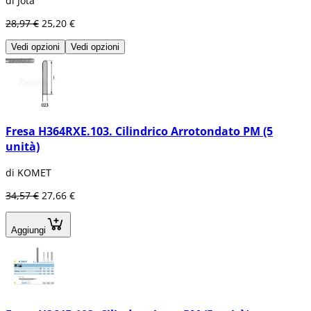
di Jota
28,97 €
25,20 €
Vedi opzioni
Vedi opzioni
Fresa H364RXE.103. Cilindrico Arrotondato PM (5
unità)
di KOMET
34,57 €
27,66 €
Aggiungi