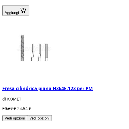
Aggiungi
Fresa cilindrica piana H364E.123 per PM
di KOMET
30,67 €
24,54 €
Vedi opzioni
Vedi opzioni