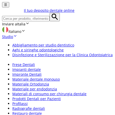
☰
Il tuo deposito dentale online
Inviare a
Italia
Italiano
Studio
Abbigliamento per studio dentistico
Aghi e siringhe odontologiche
Disinfezione e Sterilizzazzione per la Clinica Odontoiatrica
Frese Dentali
Impianti dentale
Impronte Dentali
Materiale dentale monouso
Materiale Ortodonzia
Materiale per endodonzia
Materiali di consumo per chirurgia dentale
Prodotti Dentali per Pazienti
Profilassi
Radiografie dentali
Restauro dentale