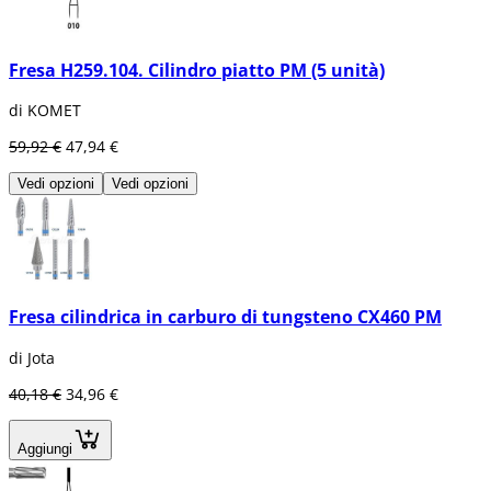
Fresa H259.104. Cilindro piatto PM (5 unità)
di KOMET
59,92 €
47,94 €
Vedi opzioni
Vedi opzioni
Fresa cilindrica in carburo di tungsteno CX460 PM
di Jota
40,18 €
34,96 €
Aggiungi