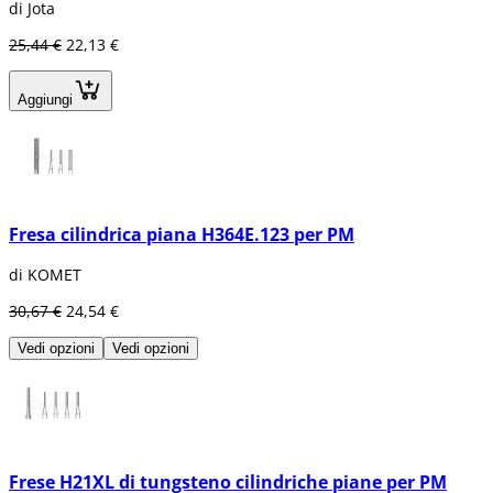
di Jota
25,44 €
22,13 €
Aggiungi
Fresa cilindrica piana H364E.123 per PM
di KOMET
30,67 €
24,54 €
Vedi opzioni
Vedi opzioni
Frese H21XL di tungsteno cilindriche piane per PM