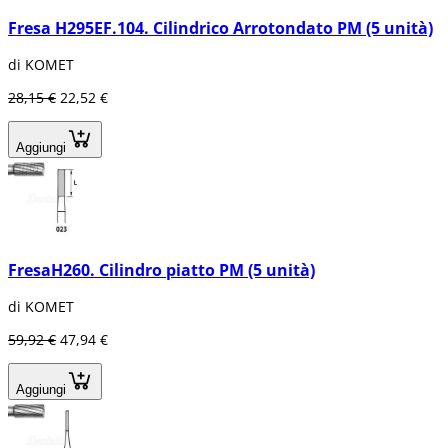
Fresa H295EF.104. Cilindrico Arrotondato PM (5 unità)
di KOMET
28,15 €
22,52 €
Aggiungi
FresaH260. Cilindro piatto PM (5 unità)
di KOMET
59,92 €
47,94 €
Aggiungi