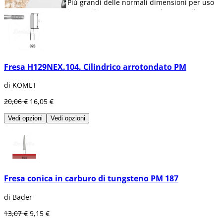
Più grandi delle normali dimensioni per uso
intraorale e soprattutto per l'uso con il
manipolo
(ISO 104), alcune delle forme più
comunemente usate sono la
fresa a sfera
in
acciaio
H1
o la
millefoglie per ghianda
con
grande potenza di taglio per tutti i tipi di
materiali.
Fresa H129NEX.104. Cilindrico arrotondato PM
di KOMET
20,06 €
16,05 €
Vedi opzioni
Vedi opzioni
Fresa conica in carburo di tungsteno PM 187
di Bader
13,07 €
9,15 €