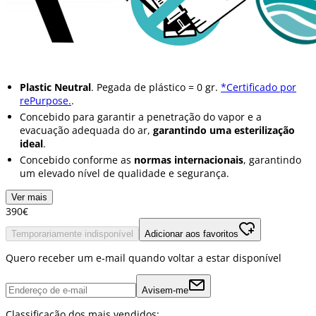
Plastic Neutral
. Pegada de plástico = 0 gr.
*Certificado por
rePurpose.
.
Concebido para garantir a penetração do vapor e a
evacuação adequada do ar,
garantindo uma esterilização
ideal
.
Concebido conforme as
normas internacionais
, garantindo
um elevado nível de qualidade e segurança.
Ver mais
3
90
€
Temporariamente indisponível
Adicionar aos favoritos
Quero receber um e-mail quando voltar a estar disponível
Avisem-me
Classificação dos mais vendidos: