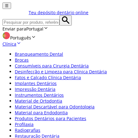
☰
Teu depósito dentário online
Enviar para
Portugal
Português
Clínica
Branqueamento Dental
Brocas
Consumíveis para Cirurgia Dentária
Desinfecção e Limpeza para Clínica Dentária
Fatos e Calçado Clínica Dentária
Implantes Dentários
Impressão Dentária
Instrumentos Dentários
Material de Ortodontia
Material Descartável para Odontologia
Material para Endodontia
Produtos Dentários para Pacientes
Profilaxia
Radiografias
Restauração Dentária