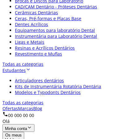
Brocas e Discos para Laboratório
CAD/CAM Dentário - Próteses Dentárias
Cerâmicas Dentárias
Ceras, Pré-formas e Placas Base
Dentes Acrílicos
Equipamentos para laboratório Dental
Instrumentária para Laboratório Dental
Ligas e Metais
Resinas e Acrílicos Dentários
Revestimento e Muflas
Todas as categorias
Estudantes
Articuladores dentários
Kits de Instrumentária Rotatória Dentária
Modelos e Typodonts Dentários
Todas as categorias
Ofertas
Marcas
Blog
00 000 00 00
Olá
Minha conta
Os meus