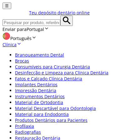
☰
Teu depósito dentário online
Enviar para
Portugal
Português
Clínica
Branqueamento Dental
Brocas
Consumíveis para Cirurgia Dentária
Desinfecção e Limpeza para Clínica Dentária
Fatos e Calçado Clínica Dentária
Implantes Dentários
Impressão Dentária
Instrumentos Dentários
Material de Ortodontia
Material Descartável para Odontologia
Material para Endodontia
Produtos Dentários para Pacientes
Profilaxia
Radiografias
Restauração Dentária