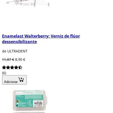
Enamelast Walterberry: Verniz de flúor
dessensibilizante
de ULTRADENT
11,87 €
8,90 €
(6)
Adicionar