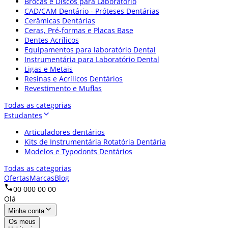
Brocas e Discos para Laboratório
CAD/CAM Dentário - Próteses Dentárias
Cerâmicas Dentárias
Ceras, Pré-formas e Placas Base
Dentes Acrílicos
Equipamentos para laboratório Dental
Instrumentária para Laboratório Dental
Ligas e Metais
Resinas e Acrílicos Dentários
Revestimento e Muflas
Todas as categorias
Estudantes
Articuladores dentários
Kits de Instrumentária Rotatória Dentária
Modelos e Typodonts Dentários
Todas as categorias
Ofertas
Marcas
Blog
00 000 00 00
Olá
Minha conta
Os meus