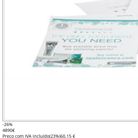
-26%
48
90
€
Preço com IVA incluído
(
23
%)
60,15 €