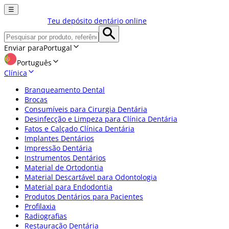
☰
Teu depósito dentário online
Enviar para
Portugal
Português
Clínica
Branqueamento Dental
Brocas
Consumíveis para Cirurgia Dentária
Desinfecção e Limpeza para Clínica Dentária
Fatos e Calçado Clínica Dentária
Implantes Dentários
Impressão Dentária
Instrumentos Dentários
Material de Ortodontia
Material Descartável para Odontologia
Material para Endodontia
Produtos Dentários para Pacientes
Profilaxia
Radiografias
Restauração Dentária