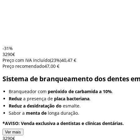
-31%
32
90
€
Preço com IVA incluído
(
23
%)
40,47 €
Preço recomendado
47,00 €
Sistema de branqueamento dos dentes em
Branqueador com
peróxido de carbamida a 10%
.
Reduz
a presença de
placa bacteriana
.
Reduz a desidratação do
esmalte.
Sabor a
menta de
longa duração.
*AVISO: Venda exclusiva a dentistas e clínicas dentárias.
Ver mais
32
90
€