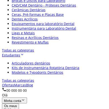
Brocas e Discos para Laboratório
CAD/CAM Dentário - Próteses Dentárias
Cerâmicas Dentárias
Ceras, Pré-formas e Placas Base
Dentes Acrílicos
Equipamentos para laboratório Dental
Instrumentária para Laboratório Dental
Ligas e Metais
Resinas e Acrílicos Dentários
Revestimento e Muflas
Todas as categorias
Estudantes
Articuladores dentários
Kits de Instrumentária Rotatória Dentária
Modelos e Typodonts Dentários
Todas as categorias
Ofertas
Marcas
Blog
00 000 00 00
Olá
Minha conta
Os meus