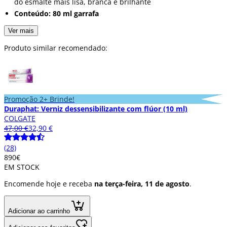
do esmalte mais lisa, branca e brilhante
Conteúdo: 80 ml garrafa
Ver mais
Produto similar recomendado:
Promoção 2+ Brinde!
Duraphat: Verniz dessensibilizante com flúor (10 ml)
COLGATE
47,00 €
32,90 €
(28)
8
90
€
EM STOCK
Encomende hoje e receba
na terça-feira, 11 de agosto
.
Adicionar ao carrinho