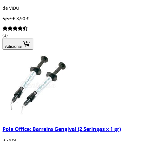
de VIDU
5,57 €
3,90 €
(3)
Adicionar
Pola Office: Barreira Gengival (2 Seringas x 1 gr)
de SDI