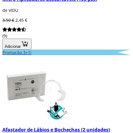
de VIDU
3,50 €
2,45 €
(9)
Adicionar
Promoção 3+1!
Afastador de Lábios e Bochechas (2 unidades)