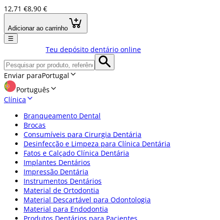
12,71 €
8,90 €
Adicionar ao carrinho
☰
Teu depósito dentário online
Enviar para
Portugal
Português
Clínica
Branqueamento Dental
Brocas
Consumíveis para Cirurgia Dentária
Desinfecção e Limpeza para Clínica Dentária
Fatos e Calçado Clínica Dentária
Implantes Dentários
Impressão Dentária
Instrumentos Dentários
Material de Ortodontia
Material Descartável para Odontologia
Material para Endodontia
Produtos Dentários para Pacientes