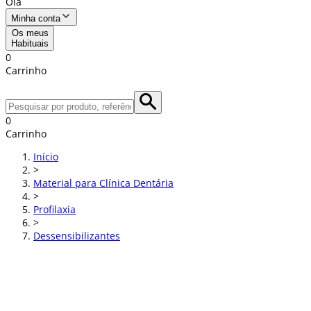
Olá
Minha conta
Os meus
Habituais
0
Carrinho
0
Carrinho
Início
>
Material para Clínica Dentária
>
Profilaxia
>
Dessensibilizantes