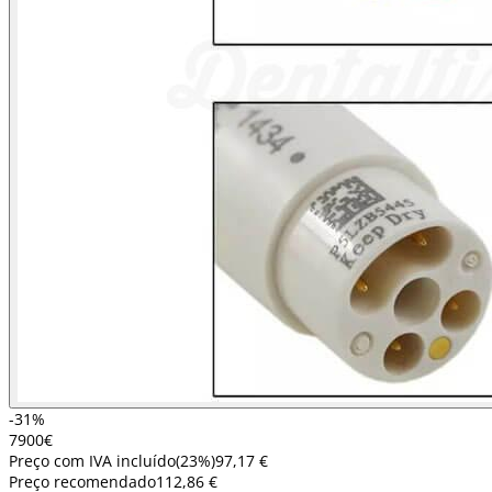
-31%
79
00
€
Preço com IVA incluído
(
23
%)
97,17 €
Preço recomendado
112,86 €