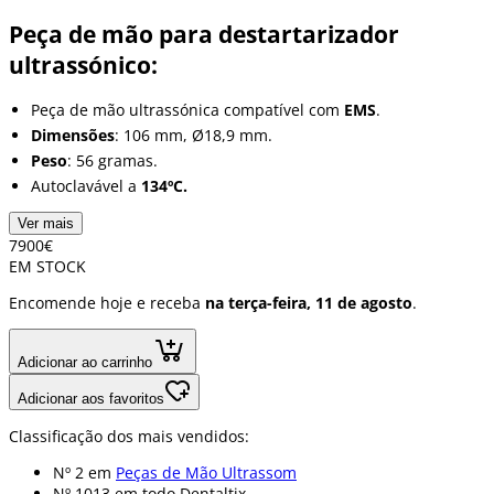
Peça de mão para destartarizador
ultrassónico:
Peça de mão ultrassónica compatível com
EMS
.
Dimensões
: 106 mm, Ø18,9 mm.
Peso
: 56 gramas.
Autoclavável a
134ºC.
Ver mais
79
00
€
EM STOCK
Encomende hoje e receba
na terça-feira, 11 de agosto
.
Adicionar ao carrinho
Adicionar aos favoritos
Classificação dos mais vendidos:
Nº 2 em
Peças de Mão Ultrassom
Nº 1013 em
todo Dentaltix