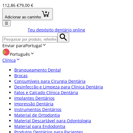
112,86 €
79,00 €
Adicionar ao carrinho
☰
Teu depósito dentário online
Enviar para
Portugal
Português
Clínica
Branqueamento Dental
Brocas
Consumíveis para Cirurgia Dentária
Desinfecção e Limpeza para Clínica Dentária
Fatos e Calçado Clínica Dentária
Implantes Dentários
Impressão Dentária
Instrumentos Dentários
Material de Ortodontia
Material Descartável para Odontologia
Material para Endodontia
Produtos Dentários para Pacientes