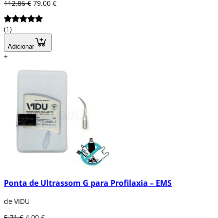
112,86 €
79,00 €
(1)
Adicionar
+
Ponta de Ultrassom G para Profilaxia – EMS
de VIDU
5,71 €
4,00 €