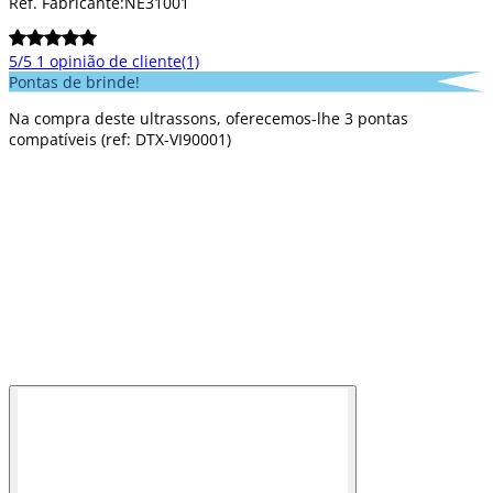
Ref. Fabricante:
NE31001
5/5
1 opinião de cliente
(1)
Pontas de brinde!
Na compra deste ultrassons, oferecemos-lhe 3 pontas
compatíveis (ref: DTX-VI90001)