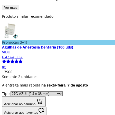
Ver mais
Produto similar recomendado:
Promoção 3+1!
Agulhas de Anestesia Dentária (100 uds)
VIDU
6,43 €
4,50 €
(8)
13
90
€
Somente 2 unidades.
A entrega mais rápida
na sexta-feira, 7 de agosto
Tipo:
Adicionar ao carrinho
Adicionar aos favoritos