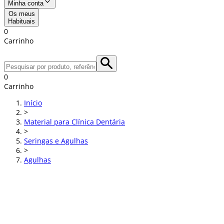
Minha conta
Os meus
Habituais
0
Carrinho
0
Carrinho
Início
>
Material para Clínica Dentária
>
Seringas e Agulhas
>
Agulhas