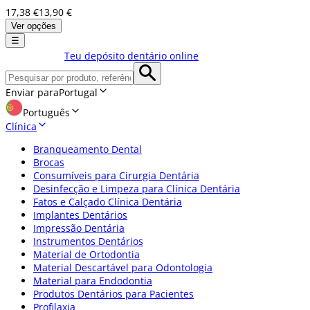
17,38 €
13,90 €
Ver opções
☰
Teu depósito dentário online
Enviar para
Portugal
Português
Clínica
Branqueamento Dental
Brocas
Consumíveis para Cirurgia Dentária
Desinfecção e Limpeza para Clínica Dentária
Fatos e Calçado Clínica Dentária
Implantes Dentários
Impressão Dentária
Instrumentos Dentários
Material de Ortodontia
Material Descartável para Odontologia
Material para Endodontia
Produtos Dentários para Pacientes
Profilaxia