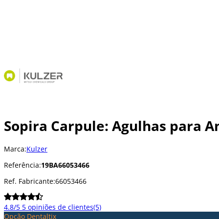
Sopira Carpule: Agulhas para An
Marca:
Kulzer
Referência:
19BA66053466
Ref. Fabricante:
66053466
4.8/5
5 opiniões de clientes
(5)
Opção Dentaltix