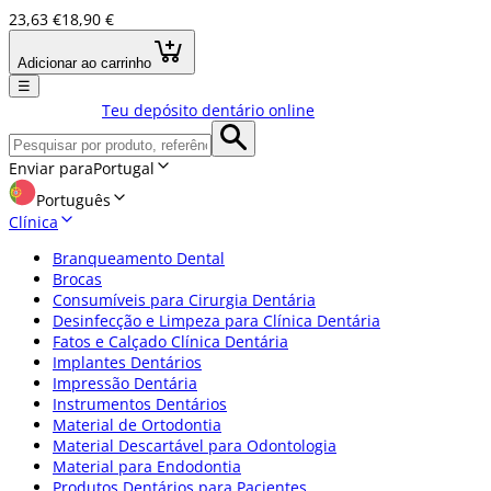
23,63 €
18,90 €
Adicionar ao carrinho
☰
Teu depósito dentário online
Enviar para
Portugal
Português
Clínica
Branqueamento Dental
Brocas
Consumíveis para Cirurgia Dentária
Desinfecção e Limpeza para Clínica Dentária
Fatos e Calçado Clínica Dentária
Implantes Dentários
Impressão Dentária
Instrumentos Dentários
Material de Ortodontia
Material Descartável para Odontologia
Material para Endodontia
Produtos Dentários para Pacientes