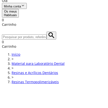
Olá
Minha conta
Os meus
Habituais
0
Carrinho
0
Carrinho
Início
>
Material para Laboratório Dental
>
Resinas e Acrílicos Dentários
>
Resinas Termopolimerizáveis