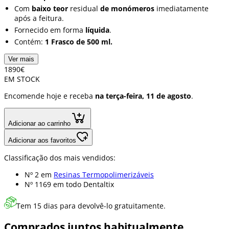
Com
baixo teor
residual
de monómeros
imediatamente
após a feitura.
Fornecido em forma
líquida
.
Contém:
1 Frasco de 500 ml.
Ver mais
18
90
€
EM STOCK
Encomende hoje e receba
na terça-feira, 11 de agosto
.
Adicionar ao carrinho
Adicionar aos favoritos
Classificação dos mais vendidos:
Nº 2 em
Resinas Termopolimerizáveis
Nº 1169 em
todo Dentaltix
Tem 15 dias para devolvê-lo gratuitamente.
Comprados juntos habitualmente