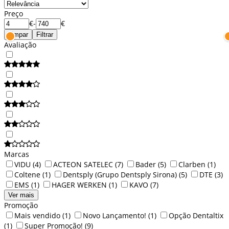
Preço
€
-
€
Limpar
Filtrar
Avaliação
Marcas
VIDU
(4)
ACTEON SATELEC
(7)
Bader
(5)
Clarben
(1)
Coltene
(1)
Dentsply (Grupo Dentsply Sirona)
(5)
DTE
(3)
EMS
(1)
HAGER WERKEN
(1)
KAVO
(7)
Ver mais
Promoção
Mais vendido
(1)
Novo Lançamento!
(1)
Opção Dentaltix
(1)
Super Promoção!
(9)