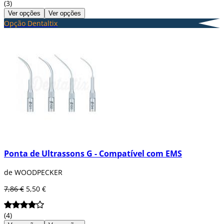
(3)
Ver opções
Ver opções
Opção Dentaltix
Ponta de Ultrassons G - Compatível com EMS
de WOODPECKER
7,86 €
5,50 €
(4)