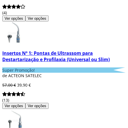
(4)
Ver opções
Ver opções
Insertos Nº 1: Pontas de Ultrassom para
Destartarização e Profilaxia (Universal ou Slim)
Super Promoção!
de ACTEON SATELEC
57,00 €
39,90 €
(13)
Ver opções
Ver opções