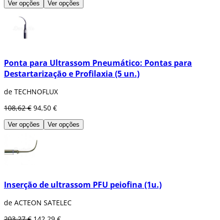
Ver opções
Ver opções
Ponta para Ultrassom Pneumático: Pontas para
Destartarização e Profilaxia (5 un.)
de TECHNOFLUX
108,62 €
94,50 €
Ver opções
Ver opções
Inserção de ultrassom PFU peiofina (1u.)
de ACTEON SATELEC
203,27 €
142,29 €