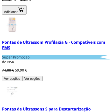
Adicionar
Pontas de Ultrassom Profilaxia G - Compatíveis com
EMS
Super Promoção!
de NSK
74,88 €
59,90 €
Ver opções
Ver opções
Pontas de Ultrassons S para Destartarização