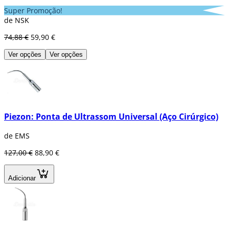
Super Promoção!
de NSK
74,88 €
59,90 €
Ver opções
Ver opções
Piezon: Ponta de Ultrassom Universal (Aço Cirúrgico)
de EMS
127,00 €
88,90 €
Adicionar