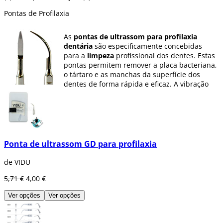
Pontas de Profilaxia
As
pontas de ultrassom para profilaxia
dentária
são especificamente concebidas
para a
limpeza
profissional dos dentes. Estas
pontas permitem remover a placa bacteriana,
o tártaro e as manchas da superfície dos
dentes de forma rápida e eficaz. A vibração
ultrassónica oferece uma limpeza mais
profunda do que os métodos tradicionais,
minimizando o desconforto do paciente.
Ideais para uma higiene dentária regular
,
estas pontas são fundamentais para prevenir
cáries, doenças periodontais e melhorar a
Ponta de ultrassom GD para profilaxia
estética dentária.
de VIDU
Visite a nossa categoria e encontre a ponta de
ultrassom dental que melhor se adapta ao
5,71 €
4,00 €
seu tratamento!
Ver opções
Ver opções