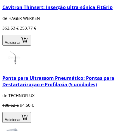
Cavitron Thinsert: Inserção ultra-sónica FitGrip
de HAGER WERKEN
362,53 €
253,77 €
Adicionar
Ponta para Ultrassom Pneumático: Pontas para
Destartarização e Profilaxia (5 unidades)
de TECHNOFLUX
108,62 €
94,50 €
Adicionar