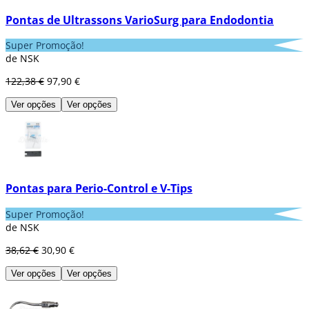
Pontas de Ultrassons VarioSurg para Endodontia
Super Promoção!
de NSK
122,38 €
97,90 €
Ver opções
Ver opções
Pontas para Perio-Control e V-Tips
Super Promoção!
de NSK
38,62 €
30,90 €
Ver opções
Ver opções