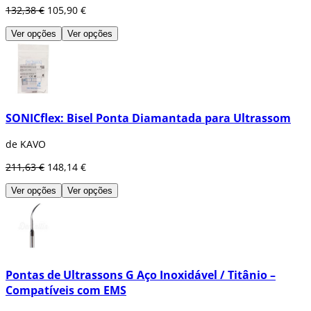
132,38 €
105,90 €
Ver opções
Ver opções
SONICflex: Bisel Ponta Diamantada para Ultrassom
de KAVO
211,63 €
148,14 €
Ver opções
Ver opções
Pontas de Ultrassons G Aço Inoxidável / Titânio –
Compatíveis com EMS