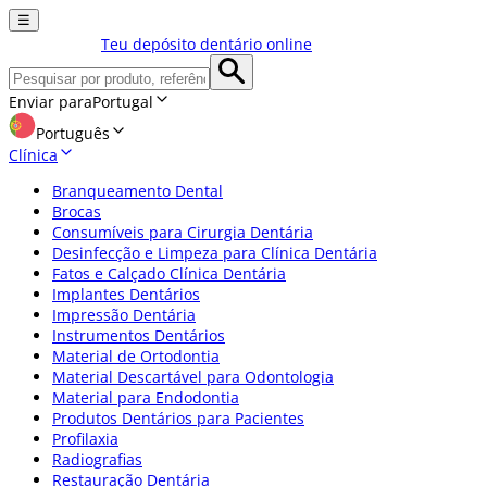
☰
Teu depósito dentário online
Enviar para
Portugal
Português
Clínica
Branqueamento Dental
Brocas
Consumíveis para Cirurgia Dentária
Desinfecção e Limpeza para Clínica Dentária
Fatos e Calçado Clínica Dentária
Implantes Dentários
Impressão Dentária
Instrumentos Dentários
Material de Ortodontia
Material Descartável para Odontologia
Material para Endodontia
Produtos Dentários para Pacientes
Profilaxia
Radiografias
Restauração Dentária