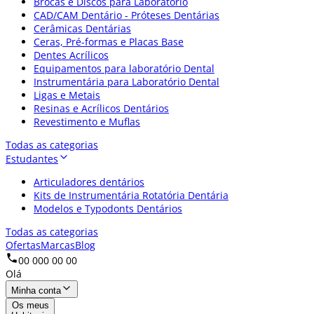
Brocas e Discos para Laboratório
CAD/CAM Dentário - Próteses Dentárias
Cerâmicas Dentárias
Ceras, Pré-formas e Placas Base
Dentes Acrílicos
Equipamentos para laboratório Dental
Instrumentária para Laboratório Dental
Ligas e Metais
Resinas e Acrílicos Dentários
Revestimento e Muflas
Todas as categorias
Estudantes
Articuladores dentários
Kits de Instrumentária Rotatória Dentária
Modelos e Typodonts Dentários
Todas as categorias
Ofertas
Marcas
Blog
00 000 00 00
Olá
Minha conta
Os meus