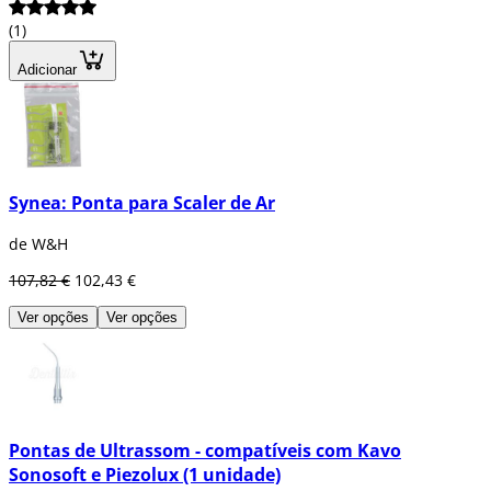
(1)
Adicionar
Synea: Ponta para Scaler de Ar
de W&H
107,82 €
102,43 €
Ver opções
Ver opções
Pontas de Ultrassom - compatíveis com Kavo
Sonosoft e Piezolux (1 unidade)