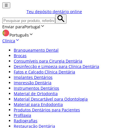
☰
Teu depósito dentário online
Enviar para
Portugal
Português
Clínica
Branqueamento Dental
Brocas
Consumíveis para Cirurgia Dentária
Desinfecção e Limpeza para Clínica Dentária
Fatos e Calçado Clínica Dentária
Implantes Dentários
Impressão Dentária
Instrumentos Dentários
Material de Ortodontia
Material Descartável para Odontologia
Material para Endodontia
Produtos Dentários para Pacientes
Profilaxia
Radiografias
Restauração Dentária