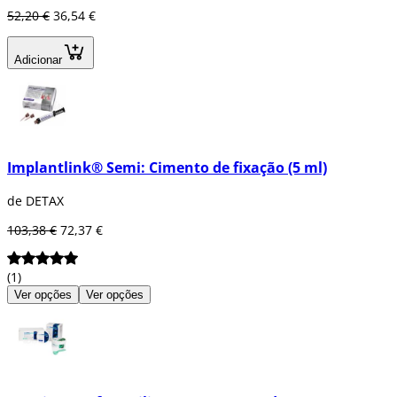
52,20 €
36,54 €
Adicionar
Implantlink® Semi: Cimento de fixação (5 ml)
de DETAX
103,38 €
72,37 €
(1)
Ver opções
Ver opções