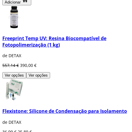
Adicionar
Freeprint Temp UV: Resina Biocompatível de
Fotopolimerização (1 kg)
de DETAX
557,14 €
390,00 €
Ver opções
Ver opções
Flexistone: Silicone de Condensação para Isolamento
de DETAX
36,99 €
25,89 €