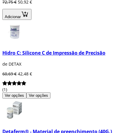
72,75 €
50,92 €
Adicionar
Hidro C: Silicone C de Impressão de Precisão
de DETAX
60,69 €
42,48 €
(1)
Ver opções
Ver opções
Detaferm® - Material de preenchimento (40G.)