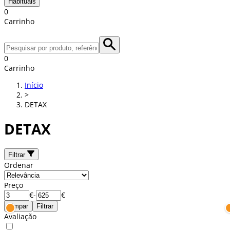
Habituais
0
Carrinho
0
Carrinho
Início
>
DETAX
DETAX
Filtrar
Ordenar
Preço
€
-
€
Limpar
Filtrar
Avaliação