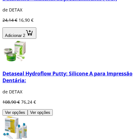
de DETAX
24,14 €
16,90 €
Adicionar 2
Detaseal Hydroflow Putty: Silicone A para Impressão
Dentária:
de DETAX
108,90 €
76,24 €
Ver opções
Ver opções