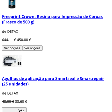
Freeprint Crown: Resina para Impressão de Coroas
(Frasco de 500 g)
de DETAX
644,11 €
450,88 €
Ver opções
Ver opções
Agulhas de aplicação para Smartseal e Smartrepair
(25 unidades)
de DETAX
48,00 €
33,60 €