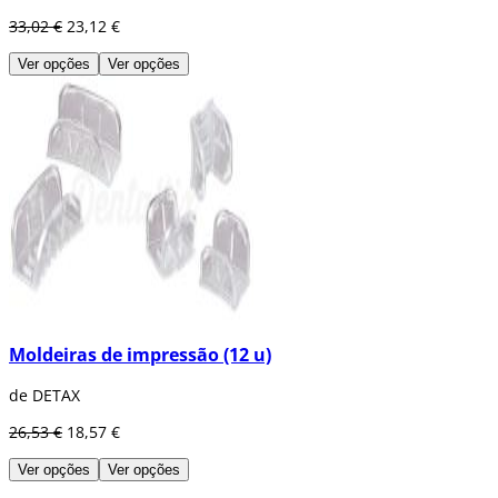
33,02 €
23,12 €
Ver opções
Ver opções
Moldeiras de impressão (12 u)
de DETAX
26,53 €
18,57 €
Ver opções
Ver opções