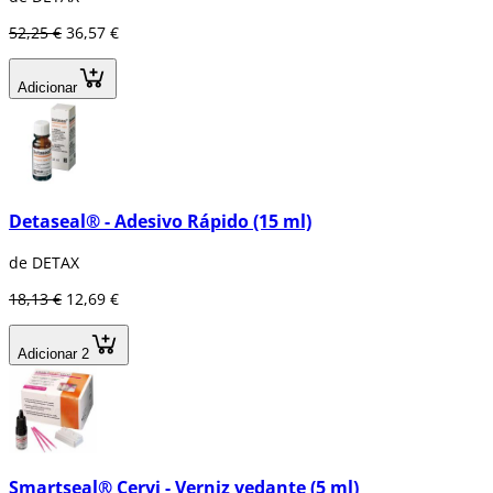
52,25 €
36,57 €
Adicionar
Detaseal® - Adesivo Rápido (15 ml)
de DETAX
18,13 €
12,69 €
Adicionar 2
Smartseal® Cervi - Verniz vedante (5 ml)