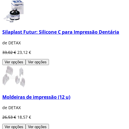
Silaplast Futur: Silicone C para Impressão Dentária
de DETAX
33,02 €
23,12 €
Ver opções
Ver opções
Moldeiras de impressão (12 u)
de DETAX
26,53 €
18,57 €
Ver opções
Ver opções