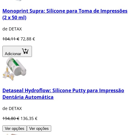
Monoprint Supra: Silicone para Toma de Impressões
(2 x 50 ml)
de DETAX
104,11 €
72,88 €
Adicionar
Detaseal Hydroflow: Silicone Putty para Impressão
Dentária Automática
de DETAX
194,80 €
136,35 €
Ver opções
Ver opções