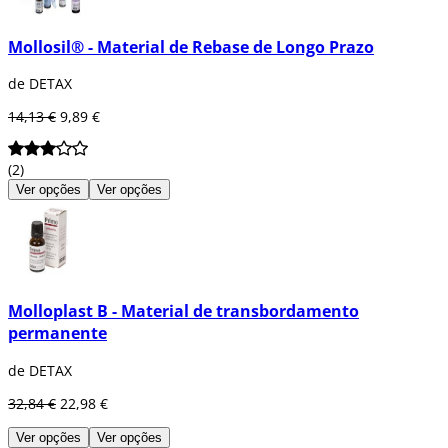
Mollosil® - Material de Rebase de Longo Prazo
de DETAX
14,13 €
9,89 €
(2)
Ver opções
Ver opções
Molloplast B - Material de transbordamento
permanente
de DETAX
32,84 €
22,98 €
Ver opções
Ver opções