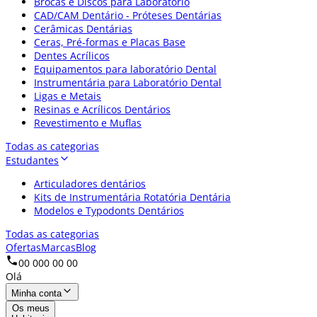
Brocas e Discos para Laboratório
CAD/CAM Dentário - Próteses Dentárias
Cerâmicas Dentárias
Ceras, Pré-formas e Placas Base
Dentes Acrílicos
Equipamentos para laboratório Dental
Instrumentária para Laboratório Dental
Ligas e Metais
Resinas e Acrílicos Dentários
Revestimento e Muflas
Todas as categorias
Estudantes
Articuladores dentários
Kits de Instrumentária Rotatória Dentária
Modelos e Typodonts Dentários
Todas as categorias
Ofertas
Marcas
Blog
00 000 00 00
Olá
Minha conta
Os meus