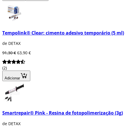
Tempolink® Clear: cimento adesivo temporário (5 ml)
de DETAX
91,30 €
63,90 €
(2)
Adicionar
Smartrepair® Pink - Resina de fotopolimerização (3g)
de DETAX