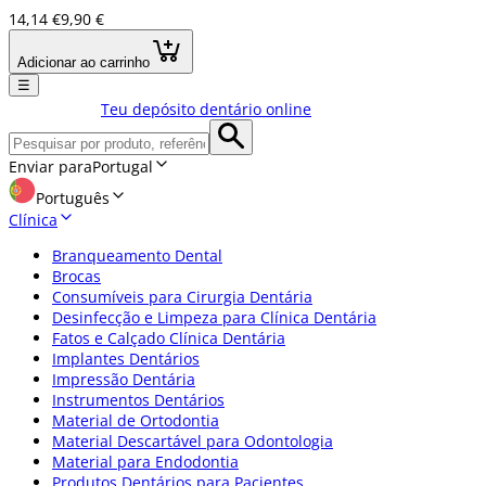
14,14 €
9,90 €
Adicionar ao carrinho
☰
Teu depósito dentário online
Enviar para
Portugal
Português
Clínica
Branqueamento Dental
Brocas
Consumíveis para Cirurgia Dentária
Desinfecção e Limpeza para Clínica Dentária
Fatos e Calçado Clínica Dentária
Implantes Dentários
Impressão Dentária
Instrumentos Dentários
Material de Ortodontia
Material Descartável para Odontologia
Material para Endodontia
Produtos Dentários para Pacientes