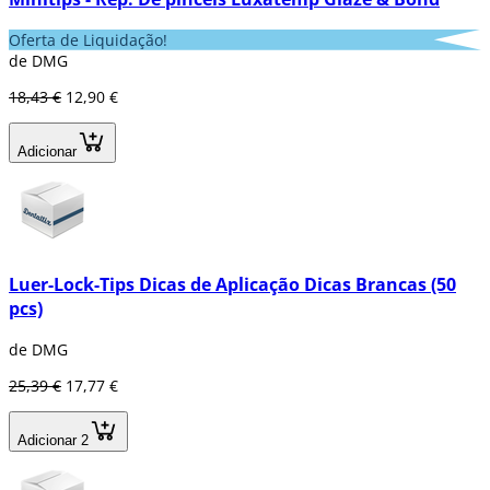
Oferta de Liquidação!
de DMG
18,43 €
12,90 €
Adicionar
Luer-Lock-Tips Dicas de Aplicação Dicas Brancas (50
pcs)
de DMG
25,39 €
17,77 €
Adicionar 2