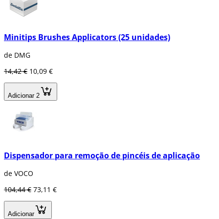
Minitips Brushes Applicators (25 unidades)
de DMG
14,42 €
10,09 €
Adicionar 2
Dispensador para remoção de pincéis de aplicação
de VOCO
104,44 €
73,11 €
Adicionar