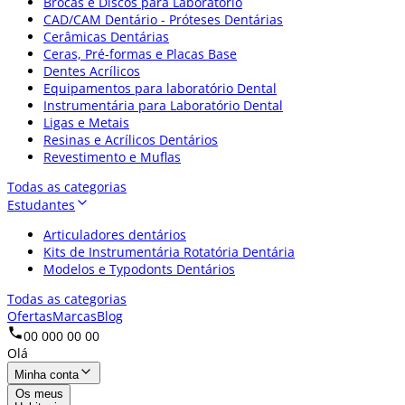
Brocas e Discos para Laboratório
CAD/CAM Dentário - Próteses Dentárias
Cerâmicas Dentárias
Ceras, Pré-formas e Placas Base
Dentes Acrílicos
Equipamentos para laboratório Dental
Instrumentária para Laboratório Dental
Ligas e Metais
Resinas e Acrílicos Dentários
Revestimento e Muflas
Todas as categorias
Estudantes
Articuladores dentários
Kits de Instrumentária Rotatória Dentária
Modelos e Typodonts Dentários
Todas as categorias
Ofertas
Marcas
Blog
00 000 00 00
Olá
Minha conta
Os meus