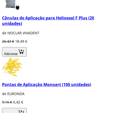
Cânulas de Aplicação para Helioseal F Plus (20
unidades)
de IVOCLAR VIVADENT
26,42 €
18,49 €
Adicionar
Pontas de Aplicação Monoart (100 unidades)
de EURONDA
9,16 €
6,42 €