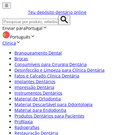
☰
Teu depósito dentário online
Enviar para
Portugal
Português
Clínica
Branqueamento Dental
Brocas
Consumíveis para Cirurgia Dentária
Desinfecção e Limpeza para Clínica Dentária
Fatos e Calçado Clínica Dentária
Implantes Dentários
Impressão Dentária
Instrumentos Dentários
Material de Ortodontia
Material Descartável para Odontologia
Material para Endodontia
Produtos Dentários para Pacientes
Profilaxia
Radiografias
Restauração Dentária