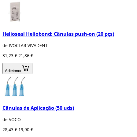
Helioseal Heliobond: Cânulas push-on (20 pçs)
de IVOCLAR VIVADENT
31,23 €
21,86 €
Adicionar
Cânulas de Aplicação (50 uds)
de VOCO
28,43 €
19,90 €