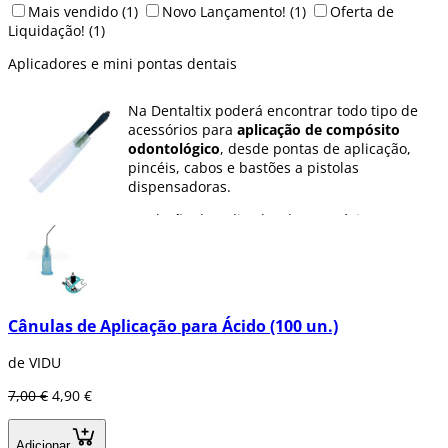
Mais vendido
(1)
Novo Lançamento!
(1)
Oferta de
Liquidação!
(1)
Aplicadores e mini pontas dentais
Na Dentaltix poderá encontrar todo tipo de
acessórios para
aplicação de compósito
odontológico
, desde pontas de aplicação,
pincéis, cabos e bastões a pistolas
dispensadoras.
A seleção do aplicador de compósito
adequando permite ao odontólogo resultados
excelentes em todo tipo de restaurações
dentais.
Cânulas de Aplicação para Ácido (100 un.)
de VIDU
7,00 €
4,90 €
Adicionar