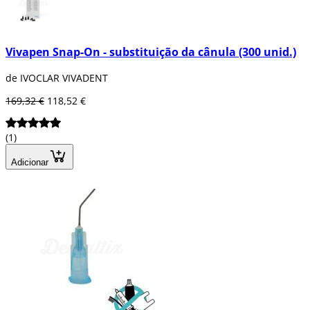
Vivapen Snap-On - substituição da cânula (300 unid.)
de IVOCLAR VIVADENT
169,32 €
118,52 €
(1)
Adicionar