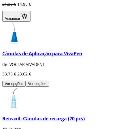
21,36 €
14,95 €
Adicionar
Cânulas de Aplicação para VivaPen
de IVOCLAR VIVADENT
33,75 €
23,62 €
Ver opções
Ver opções
Retraxil: Cânulas de recarga (20 pcs)