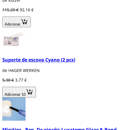
de Kulzer
115,20 €
92,16 €
Adicionar
Suporte de escova Cyano (2 pcs)
de HAGER WERKEN
5,38 €
3,77 €
Adicionar 10
Minitips - Rep. De pincéis Luxatemp Glaze & Bond