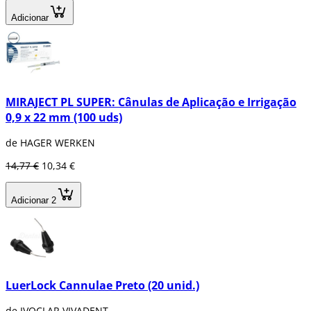
Adicionar
MIRAJECT PL SUPER: Cânulas de Aplicação e Irrigação
0,9 x 22 mm (100 uds)
de HAGER WERKEN
14,77 €
10,34 €
Adicionar 2
LuerLock Cannulae Preto (20 unid.)
de IVOCLAR VIVADENT