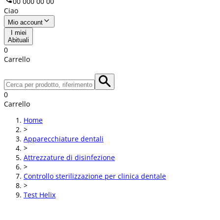
00 000 00 00
Ciao
Mio account
I miei
Abituali
0
Carrello
0
Carrello
Home
>
Apparecchiature dentali
>
Attrezzature di disinfezione
>
Controllo sterilizzazione per clinica dentale
>
Test Helix