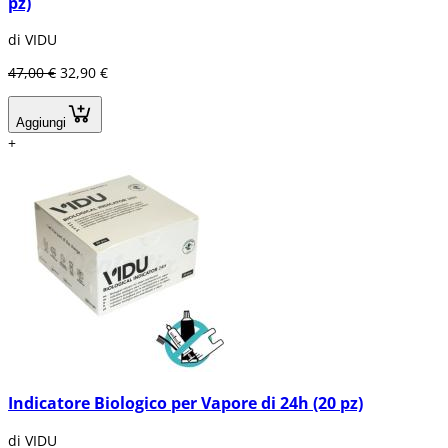
pz)
di VIDU
47,00 €
32,90 €
Aggiungi
+
Indicatore Biologico per Vapore di 24h (20 pz)
di VIDU