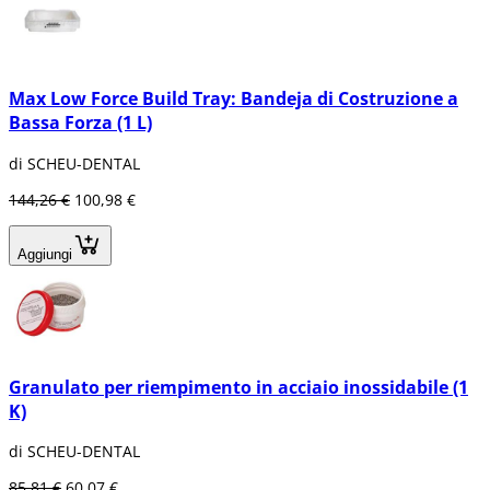
Max Low Force Build Tray: Bandeja di Costruzione a
Bassa Forza (1 L)
di SCHEU-DENTAL
144,26 €
100,98 €
Aggiungi
Granulato per riempimento in acciaio inossidabile (1
K)
di SCHEU-DENTAL
85,81 €
60,07 €