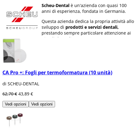
Scheu-Dental
è un'azienda con quasi 100
anni di esperienza, fondata in Germania.
Questa azienda dedica la propria attività allo
sviluppo di
prodotti e servizi dentali,
prestando sempre particolare attenzione ai
piccoli dettagli.
Scheu-Dental
è riuscita a posizionarsi come
leader nel campo della tecnologia di
termoformatura dentale, medicina del
sonno e stampa 3D.
CA Pro +: Fogli per termoformatura (10 unità)
Alcuni dei prodotti di questa azienda
vengono
realizzati a mano,
con l'obiettivo di
di SCHEU-DENTAL
garantire la
massima qualità
possibile. A tal
fine, viene effettuato un controllo regolare
62,70 €
43,89 €
dei prodotti secondo gli ultimi standard di
Vedi opzioni
Vedi opzioni
certificazione.