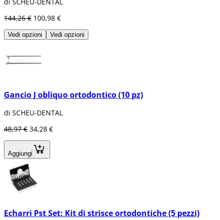
di SCHEU-DENTAL
144,26 €
100,98 €
Vedi opzioni
Vedi opzioni
Gancio J obliquo ortodontico (10 pz)
di SCHEU-DENTAL
48,97 €
34,28 €
Aggiungi
Echarri Pst Set: Kit di strisce ortodontiche (5 pezzi)