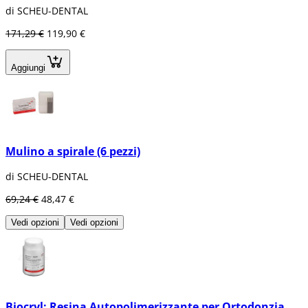
di SCHEU-DENTAL
171,29 €
119,90 €
Aggiungi
Mulino a spirale (6 pezzi)
di SCHEU-DENTAL
69,24 €
48,47 €
Vedi opzioni
Vedi opzioni
Biocryl: Resina Autopolimerizzante per Ortodonzia