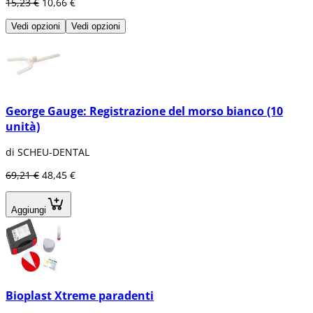
15,23 €
10,66 €
Vedi opzioni
Vedi opzioni
George Gauge: Registrazione del morso bianco (10
unità)
di SCHEU-DENTAL
69,21 €
48,45 €
Aggiungi
Bioplast Xtreme paradenti