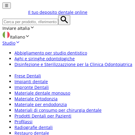
☰
Il tuo deposito dentale online
Inviare a
Italia
Italiano
Studio
Abbigliamento per studio dentistico
Aghi e siringhe odontologiche
Disinfezione e Sterilizzazzione per la Clinica Odontoiatrica
Frese Dentali
Impianti dentale
Impronte Dentali
Materiale dentale monouso
Materiale Ortodonzia
Materiale per endodonzia
Materiali di consumo per chirurgia dentale
Prodotti Dentali per Pazienti
Profilassi
Radiografie dentali
Restauro dentale