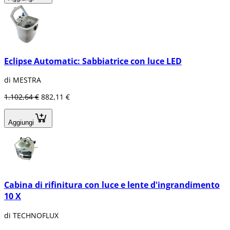
Eclipse Automatic: Sabbiatrice con luce LED
di MESTRA
1.102,64 €
882,11 €
Aggiungi
Cabina di rifinitura con luce e lente d'ingrandimento
10 X
di TECHNOFLUX