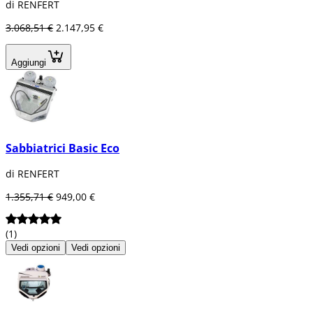
di RENFERT
3.068,51 €
2.147,95 €
Aggiungi
Sabbiatrici Basic Eco
di RENFERT
1.355,71 €
949,00 €
(1)
Vedi opzioni
Vedi opzioni