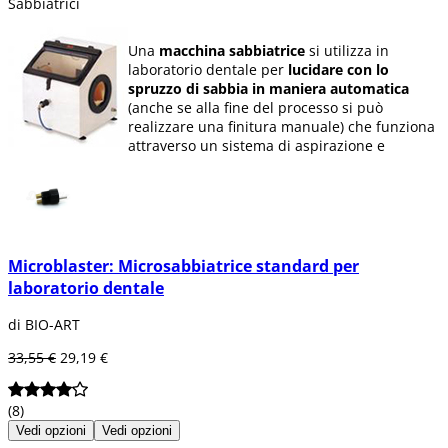
Sabbiatrici
Una
macchina sabbiatrice
si utilizza in
laboratorio dentale per
lucidare con lo
spruzzo di sabbia in maniera automatica
(anche se alla fine del processo si può
realizzare una finitura manuale) che funziona
attraverso un sistema di aspirazione e
posteriormente si deposita in un filtro-
vaschetta.
Inoltre, in questa sezione puoi trovare anche
sabbiatrici e ugelli in carburo o tungsteno.
Microblaster: Microsabbiatrice standard per
laboratorio dentale
di BIO-ART
33,55 €
29,19 €
(8)
Vedi opzioni
Vedi opzioni