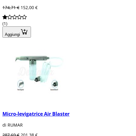
174,71 €
152,00 €
(1)
Aggiungi
Micro-levigatrice Air Blaster
di RUMAR
287,69 €
201,38 €