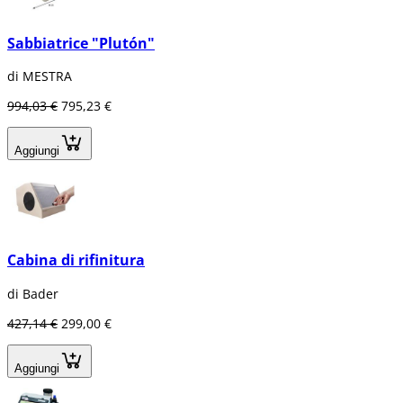
Sabbiatrice "Plutón"
di MESTRA
994,03 €
795,23 €
Aggiungi
Cabina di rifinitura
di Bader
427,14 €
299,00 €
Aggiungi