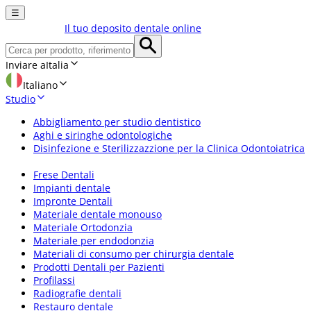
☰
Il tuo deposito dentale online
Inviare a
Italia
Italiano
Studio
Abbigliamento per studio dentistico
Aghi e siringhe odontologiche
Disinfezione e Sterilizzazzione per la Clinica Odontoiatrica
Frese Dentali
Impianti dentale
Impronte Dentali
Materiale dentale monouso
Materiale Ortodonzia
Materiale per endodonzia
Materiali di consumo per chirurgia dentale
Prodotti Dentali per Pazienti
Profilassi
Radiografie dentali
Restauro dentale