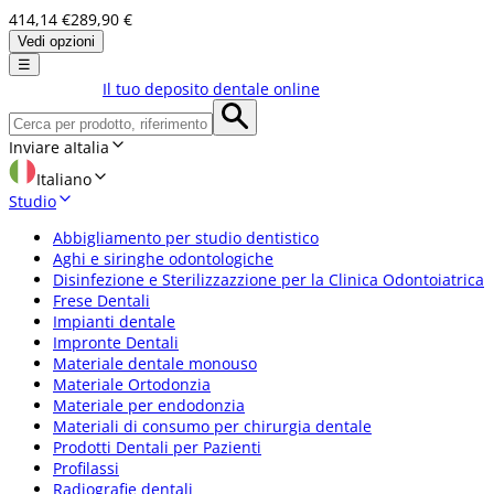
414,14 €
289,90 €
Vedi opzioni
☰
Il tuo deposito dentale online
Inviare a
Italia
Italiano
Studio
Abbigliamento per studio dentistico
Aghi e siringhe odontologiche
Disinfezione e Sterilizzazzione per la Clinica Odontoiatrica
Frese Dentali
Impianti dentale
Impronte Dentali
Materiale dentale monouso
Materiale Ortodonzia
Materiale per endodonzia
Materiali di consumo per chirurgia dentale
Prodotti Dentali per Pazienti
Profilassi
Radiografie dentali