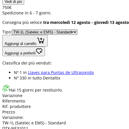
Vedi di più
7
50
€
Spedizione in 6 - 7 giorni.
Consegna più veloce
tra mercoledì 12 agosto - giovedì 13 agosto
Tipo:
Aggiungi al carrello
Aggiungi a preferiti
Classifica dei più venduti:
Nº 1 in
Llaves para Puntas de Ultrasonido
Nº 330 in
tutto Dentaltix
Hai 15 giorni per restituirlo.
Variazione
Riferimento
Rif. produttore
Prezzo
Variazione:
TW-1L (Satelec e EMS) - Standard
DTX-NE31011