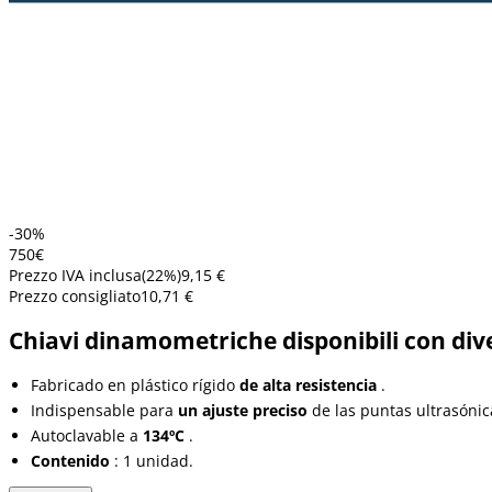
-30%
7
50
€
Prezzo IVA inclusa
(
22
%)
9,15 €
Prezzo consigliato
10,71 €
Chiavi dinamometriche disponibili con dive
Fabricado en plástico rígido
de alta resistencia
.
Indispensable para
un ajuste preciso
de las puntas ultrasónic
Autoclavable a
134ºC
.
Contenido
: 1 unidad.