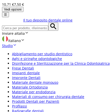
10,71 €
7,50 €
Vedi opzioni
☰
Il tuo deposito dentale online
Inviare a
Italia
Italiano
Studio
Abbigliamento per studio dentistico
Aghi e siringhe odontologiche
Disinfezione e Sterilizzazzione per la Clinica Odontoiatrica
Frese Dentali
Impianti dentale
Impronte Dentali
Materiale dentale monouso
Materiale Ortodonzia
Materiale per endodonzia
Materiali di consumo per chirurgia dentale
Prodotti Dentali per Pazienti
Profilassi
Radiografie dentali