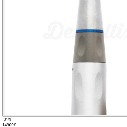
-31%
149
00
€