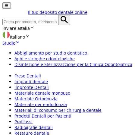
☰
Il tuo deposito dentale online
Inviare a
Italia
Italiano
Studio
Abbigliamento per studio dentistico
Aghi e siringhe odontologiche
Disinfezione e Sterilizzazzione per la Clinica Odontoiatrica
Frese Dentali
Impianti dentale
Impronte Dentali
Materiale dentale monouso
Materiale Ortodonzia
Materiale per endodonzia
Materiali di consumo per chirurgia dentale
Prodotti Dentali per Pazienti
Profilassi
Radiografie dentali
Restauro dentale