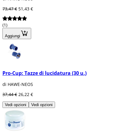
73,47 €
51,43 €
(1)
Aggiungi
Pro-Cup: Tazze di lucidatura (30 u.)
di HAWE-NEOS
37,44 €
26,22 €
Vedi opzioni
Vedi opzioni