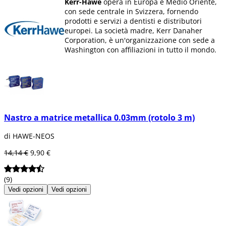
Kerr-Hawe
opera in Europa e Medio Oriente,
con sede centrale in Svizzera, fornendo
prodotti e servizi a dentisti e distributori
europei. La società madre, Kerr Danaher
Corporation, è un'organizzazione con sede a
Washington con affiliazioni in tutto il mondo.
Kerr-Hawe
produce prodotti per studi
dentistici come materiali da impronta, corone
e ponti provvisori, materiali da restauro,
lampade per polimerizzazione, portapellicole,
profilassi, controllo delle infezioni, protesi e
restauri diretti.
Nastro a matrice metallica 0.03mm (rotolo 3 m)
di HAWE-NEOS
14,14 €
9,90 €
(9)
Vedi opzioni
Vedi opzioni