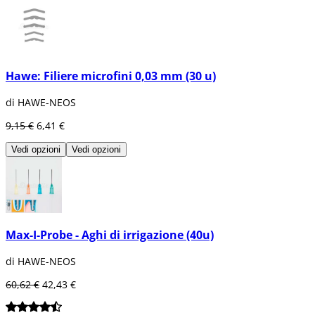
Hawe: Filiere microfini 0,03 mm (30 u)
di HAWE-NEOS
9,15 €
6,41 €
Vedi opzioni
Vedi opzioni
Max-I-Probe - Aghi di irrigazione (40u)
di HAWE-NEOS
60,62 €
42,43 €