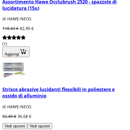
Assortimento Hawe Occlubrush 2520 - spazzole di
lucidatura (15u)
di HAWE-NEOS
118,43 €
82,90 €
(1)
Aggiungi
Strisce abrasive lucidanti flessibili in poliestere e
ossido di alluminio
di HAWE-NEOS
52,40 €
36,68 €
Vedi opzioni
Vedi opzioni