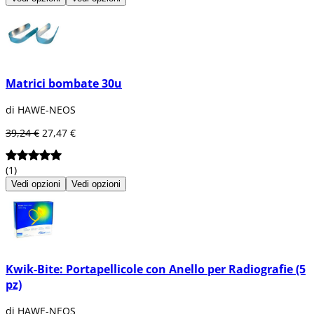
Matrici bombate 30u
di HAWE-NEOS
39,24 €
27,47 €
(1)
Vedi opzioni
Vedi opzioni
Kwik-Bite: Portapellicole con Anello per Radiografie (5
pz)
di HAWE-NEOS