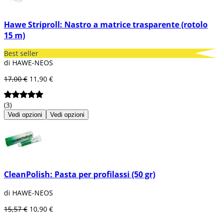
Hawe Striproll: Nastro a matrice trasparente (rotolo
15 m)
Best seller
di HAWE-NEOS
17,00 €
11,90 €
(3)
Vedi opzioni
Vedi opzioni
CleanPolish: Pasta per profilassi (50 gr)
di HAWE-NEOS
15,57 €
10,90 €