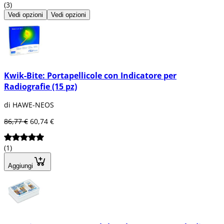
(3)
Vedi opzioni
Vedi opzioni
Kwik-Bite: Portapellicole con Indicatore per
Radiografie (15 pz)
di HAWE-NEOS
86,77 €
60,74 €
(1)
Aggiungi