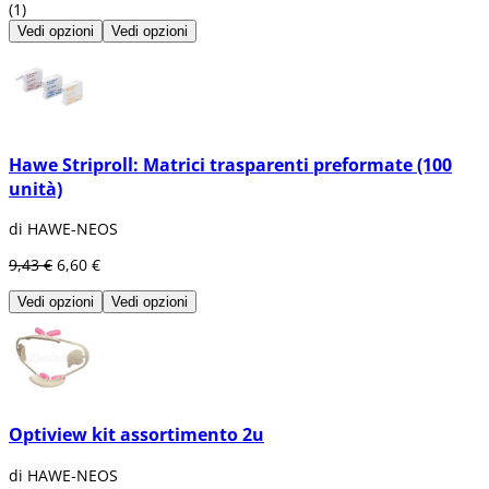
(1)
Vedi opzioni
Vedi opzioni
Hawe Striproll: Matrici trasparenti preformate (100
unità)
di HAWE-NEOS
9,43 €
6,60 €
Vedi opzioni
Vedi opzioni
Optiview kit assortimento 2u
di HAWE-NEOS