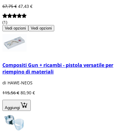
67,75 €
47,43 €
(1)
Vedi opzioni
Vedi opzioni
Compositi Gun + ricambi - pistola versatile per
riempino di materiali
di HAWE-NEOS
115,56 €
80,90 €
Aggiungi