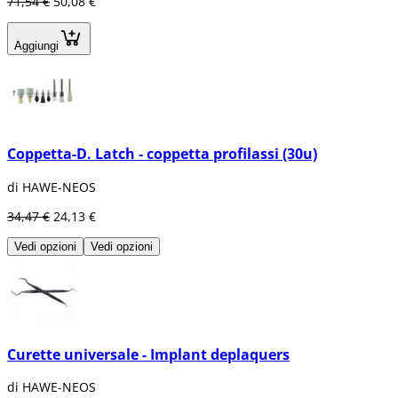
71,54 €
50,08 €
Aggiungi
Coppetta-D. Latch - coppetta profilassi (30u)
di HAWE-NEOS
34,47 €
24,13 €
Vedi opzioni
Vedi opzioni
Curette universale - Implant deplaquers
di HAWE-NEOS