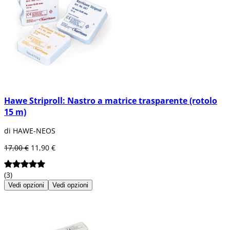
Hawe Striproll: Nastro a matrice trasparente (rotolo
15 m)
di HAWE-NEOS
17,00 €
11,90 €
(3)
Vedi opzioni
Vedi opzioni