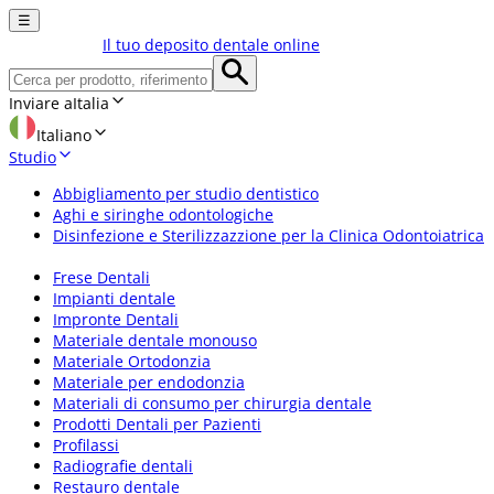
☰
Il tuo deposito dentale online
Inviare a
Italia
Italiano
Studio
Abbigliamento per studio dentistico
Aghi e siringhe odontologiche
Disinfezione e Sterilizzazzione per la Clinica Odontoiatrica
Frese Dentali
Impianti dentale
Impronte Dentali
Materiale dentale monouso
Materiale Ortodonzia
Materiale per endodonzia
Materiali di consumo per chirurgia dentale
Prodotti Dentali per Pazienti
Profilassi
Radiografie dentali
Restauro dentale