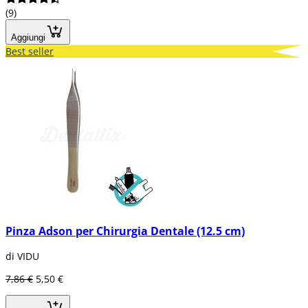
(9)
Aggiungi
Best seller
Pinza Adson per Chirurgia Dentale (12.5 cm)
di VIDU
7,86 €
5,50 €