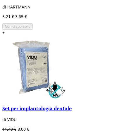
di HARTMANN
5,21 €
3,65 €
Non disponibile
+
Set per implantologia dentale
di VIDU
11,43 €
8,00 €